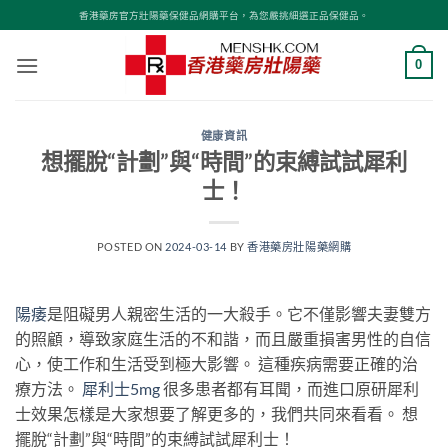
Skip
香港藥房官方壯陽藥保健品網購平台，為您嚴挑細選正品保健品。
to
content
0
健康資訊
想擺脫“計劃”與“時間”的束縛試試犀利
士！
POSTED ON
2024-03-14
BY
香港藥房壯陽藥網購
陽痿
是阻礙男人親密生活的一大殺手。它不僅影響夫妻雙方
的照顧，導致家庭生活的不和諧，而且嚴重損害男性的自信
心，使工作和生活受到極大影響。 這種疾病需要正確的治
療方法。
犀利士5mg
很多患者都有耳聞，而進口原研犀利
士效果怎樣是大家想要了解更多的，我們共同來看看。 想
擺脫“計劃”與“時間”的束縛試試犀利士！