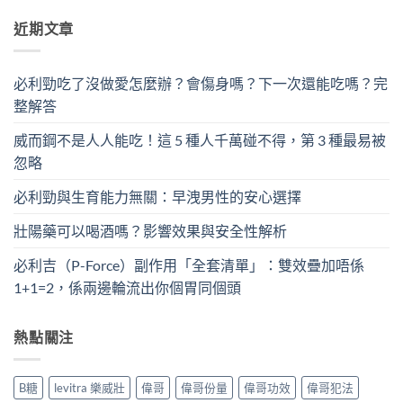
近期文章
必利勁吃了沒做愛怎麼辦？會傷身嗎？下一次還能吃嗎？完
整解答
威而鋼不是人人能吃！這 5 種人千萬碰不得，第 3 種最易被
忽略
必利勁與生育能力無關：早洩男性的安心選擇
壯陽藥可以喝酒嗎？影響效果與安全性解析
必利吉（P-Force）副作用「全套清單」：雙效疊加唔係
1+1=2，係兩邊輪流出你個胃同個頭
熱點關注
B糖
levitra 樂威壯
偉哥
偉哥份量
偉哥功效
偉哥犯法