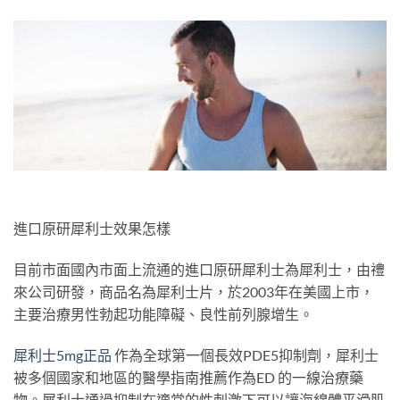
進口原研犀利士效果怎樣
目前市面國內市面上流通的進口原研犀利士為犀利士，由禮
來公司研發，商品名為犀利士片，於2003年在美國上市，
主要治療男性勃起功能障礙、良性前列腺增生。
犀利士5mg正品
作為全球第一個長效PDE5抑制劑，犀利士
被多個國家和地區的醫學指南推薦作為ED 的一線治療藥
物。犀利士通過抑制在適當的性刺激下可以讓海綿體平滑肌