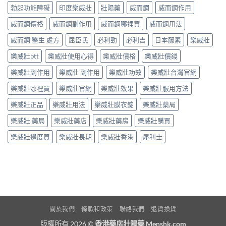
勃起功能障礙
印度樂威壯
壯陽藥
威而鋼
威而鋼作用
威而鋼價格
威而鋼副作用
威而鋼哪裡買
威而鋼用法
威而鋼 醫生 處方
屈臣氏
必利勁
必利吉
日本藤素
樂威壯
樂威壯ptt
樂威壯使用心得
樂威壯價格
樂威壯價錢
樂威壯副作用
樂威壯 副作用
樂威壯功效
樂威壯台灣官網
樂威壯哪裡買
樂威壯官網
樂威壯效果
樂威壯服用方法
樂威壯正品
樂威壯用法
樂威壯膜衣錠
樂威壯藥局
樂威壯 藥局
樂威壯藥店
樂威壯藥房
樂威壯購買
樂威壯邊度買
樂威壯長期
樂威壯香港
犀利士
關於我們
條款和政策
聯絡我們
退貨換貨
版權所有 2026 ©
香港藥房壯陽藥 Menshk.com