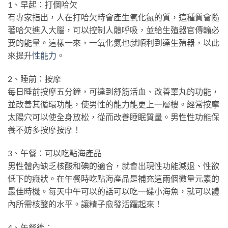
1、早起：打個哈欠
有專家指出，人在打哈欠時會產生氧化氮的質，這種質會隨
著哈欠進入大腦，可以控制人體呼吸，並給生殖器官傳輸必
要的能量。這樣一來，一氧化氮也就順利到達生殖器，以此
來提升
性能力
。
2、睡前：按摩
每日睡前按摩五分鐘，可達到舒筋活血、改善睪丸的功能，
並改善其循環功能，使男性的能力能更上一層樓。經常按摩
太陽穴可以使全身放松，從而改善睡眠質量。男性性功能保
養不妨多按摩按摩！
3、午餐：可以吃點海產品
男性體內缺乏核酸和碘的適合，就會出現性功能減退、性欲
低下的癥狀。在午餐時吃點海產品是補充這兩個微量元素的
最佳時機。每天中午可以的話可以吃一碟小海魚，就可以體
內所需核酸的水平。讓精子愈發活躍起來！
4、午餐後：