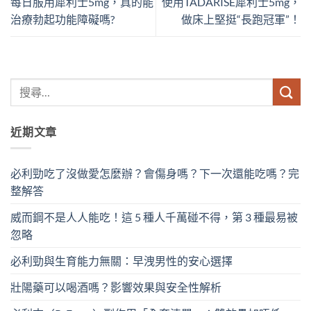
每日服用犀利士5mg，真的能
使用TADARISE犀利士5mg，
治療勃起功能障礙嗎?
做床上堅挺“長跑冠軍”！
近期文章
必利勁吃了沒做愛怎麼辦？會傷身嗎？下一次還能吃嗎？完
整解答
威而鋼不是人人能吃！這 5 種人千萬碰不得，第 3 種最易被
忽略
必利勁與生育能力無關：早洩男性的安心選擇
壯陽藥可以喝酒嗎？影響效果與安全性解析