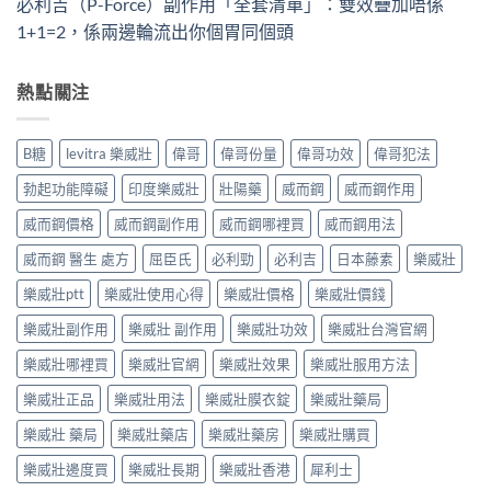
必利吉（P-Force）副作用「全套清單」：雙效疊加唔係
1+1=2，係兩邊輪流出你個胃同個頭
熱點關注
B糖
levitra 樂威壯
偉哥
偉哥份量
偉哥功效
偉哥犯法
勃起功能障礙
印度樂威壯
壯陽藥
威而鋼
威而鋼作用
威而鋼價格
威而鋼副作用
威而鋼哪裡買
威而鋼用法
威而鋼 醫生 處方
屈臣氏
必利勁
必利吉
日本藤素
樂威壯
樂威壯ptt
樂威壯使用心得
樂威壯價格
樂威壯價錢
樂威壯副作用
樂威壯 副作用
樂威壯功效
樂威壯台灣官網
樂威壯哪裡買
樂威壯官網
樂威壯效果
樂威壯服用方法
樂威壯正品
樂威壯用法
樂威壯膜衣錠
樂威壯藥局
樂威壯 藥局
樂威壯藥店
樂威壯藥房
樂威壯購買
樂威壯邊度買
樂威壯長期
樂威壯香港
犀利士