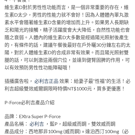
維生素D對於男性性功能而言，是一個非常重要的存在，維
生素D太少，男性的性能力就不會好！因為人體體內睪丸激
素水平會隨著維生素D含量的增加而上升。如果男人長期缺
乏和陽光的接觸，精子活躍度會大大降低，自然性功能也會
隨之衰弱。人體內的維生素D大多數是經過陽光照射後產生
的，有條件的話，建議午餐後最好在戶外曬30分鐘左右的太
陽，對於人體維生素D的合成非常有效果。而且陽光照射雙
腿的話，可以刺激這兩個穴位，並達到健腎固脾的作用，可
以有效預防男性性功能障礙哦！
插播廣告啦，
必利吉正品
效果：給妻子最“性福”的生活！必
利吉超級雙效威爾鋼限時特價NT$1000元，買多更優惠！
P-Force必利吉產品介紹
品牌：EXtra Super P-Force
產品名稱：
必利吉
，藍P，超級威而鋼，雙效威而鋼
產品成分：西地那非100mg (威而鋼) + 達泊西汀100mg（必