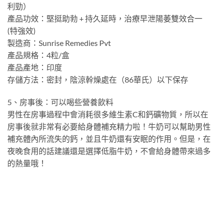
利勁）
產品功效：堅挺助勃 + 持久延時，治療早泄陽萎雙效合一
(特強效)
製造商：Sunrise Remedies Pvt
產品規格：4粒/盒
產品產地：印度
存儲方法：密封，陰涼幹燥處在（86華氏）以下保存
5、房事後：可以喝些營養飲料
男性在房事過程中會消耗很多維生素C和鈣礦物質，所以在
房事後就非常有必要給身體補充精力啦！牛奶可以幫助男性
補充體內所流失的鈣，並且牛奶還有安眠的作用。但是，在
夜晚食用的話建議還是選擇低脂牛奶，不會給身體帶來過多
的熱量哦！