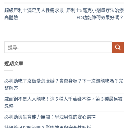
超級犀利士滿足男人性需求最
犀利士5毫克小剂量疗法治療
高體驗
ED功能障碍效果好嗎？
近期文章
必利勁吃了沒做愛怎麼辦？會傷身嗎？下一次還能吃嗎？完
整解答
威而鋼不是人人能吃！這 5 種人千萬碰不得，第 3 種最易被
忽略
必利勁與生育能力無關：早洩男性的安心選擇
壯陽藥可以喝酒嗎？影響效果與安全性解析