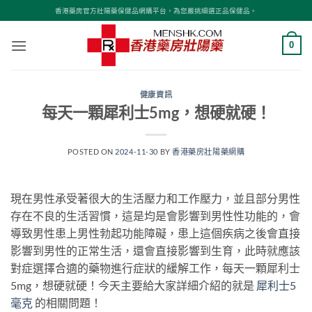
Skip
香港藥房官方壯陽藥保健品網購平台，為您嚴挑細選正品保健品。
to
content
0
健康資訊
每天一顆犀利士5mg，想硬就硬！
POSTED ON
2024-11-30
BY
香港藥房壯陽藥網購
現在男性承受著很大的生活壓力和工作壓力，並且部分男性
存在不良的生活習慣，這是均是會影響到男性性功能的，會
導致男性患上男性勃起功能障礙，患上這個疾病之後會直接
影響到男性的正常生活，還會直接影響到生育，此時就應該
對症選擇合適的藥物進行症狀的緩解工作，每天一顆犀利士
5mg，想硬就硬！今天主要給大家詳細介紹的就是
犀利士5
毫克
的相關問題！