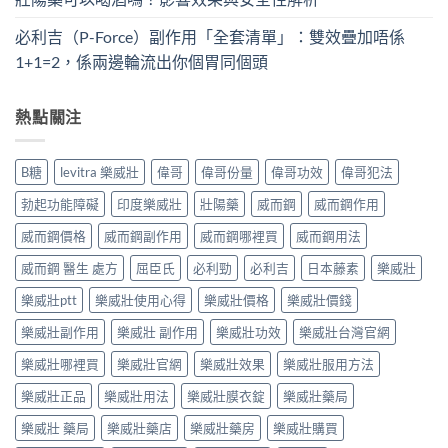
必利吉（P-Force）副作用「全套清單」：雙效疊加唔係
1+1=2，係兩邊輪流出你個胃同個頭
熱點關注
B糖
levitra 樂威壯
偉哥
偉哥份量
偉哥功效
偉哥犯法
勃起功能障礙
印度樂威壯
壯陽藥
威而鋼
威而鋼作用
威而鋼價格
威而鋼副作用
威而鋼哪裡買
威而鋼用法
威而鋼 醫生 處方
屈臣氏
必利勁
必利吉
日本藤素
樂威壯
樂威壯ptt
樂威壯使用心得
樂威壯價格
樂威壯價錢
樂威壯副作用
樂威壯 副作用
樂威壯功效
樂威壯台灣官網
樂威壯哪裡買
樂威壯官網
樂威壯效果
樂威壯服用方法
樂威壯正品
樂威壯用法
樂威壯膜衣錠
樂威壯藥局
樂威壯 藥局
樂威壯藥店
樂威壯藥房
樂威壯購買