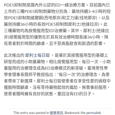
PDE5抑制劑是國內外公認的ED一線治療方案。目前國內已
上市的三種PDE5抑制劑藥物分別為：藥效持續3-4小時的短
效PDE5抑制劑威爾鋼(西地那非)和艾力達(伐地那非)，以及
藥效持續36小時的長效PDE5抑制劑犀利士(他達拉非)。此
三種藥物均為按需服用型ED治療藥。其中，犀利士(他達拉
非)按需服用型的優勢在於其有效治療時間長達36小時，降
低患者對於時間的顧慮，且不受高脂飲食和飲酒的影響。
此次推出的
犀利士每日錠
，是基於其按需服用型的基礎上
研發而成的小劑量藥物。相比按需服用型，每日一次、小劑
量服用的治療理念成為ED治療模式的新突破。臺灣男性學
學會理事長簡邦平教授指出：“每日一次”的治療理念，為患
者帶來了新選擇。犀利士每日錠使患者在享受性愛的過程中
擺脫時間顧慮，沒有等待藥物起效的尷尬，無需事前服用，
使患者隨時擁有良好的狀態，重回沒有ED的日子。
This entry was posted in
健康資訊
. Bookmark the
permalink
.