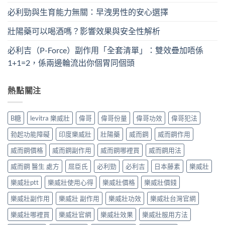
必利勁與生育能力無關：早洩男性的安心選擇
壯陽藥可以喝酒嗎？影響效果與安全性解析
必利吉（P-Force）副作用「全套清單」：雙效疊加唔係
1+1=2，係兩邊輪流出你個胃同個頭
熱點關注
B糖
levitra 樂威壯
偉哥
偉哥份量
偉哥功效
偉哥犯法
勃起功能障礙
印度樂威壯
壯陽藥
威而鋼
威而鋼作用
威而鋼價格
威而鋼副作用
威而鋼哪裡買
威而鋼用法
威而鋼 醫生 處方
屈臣氏
必利勁
必利吉
日本藤素
樂威壯
樂威壯ptt
樂威壯使用心得
樂威壯價格
樂威壯價錢
樂威壯副作用
樂威壯 副作用
樂威壯功效
樂威壯台灣官網
樂威壯哪裡買
樂威壯官網
樂威壯效果
樂威壯服用方法