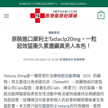
Skip
香港藥房官方壯陽藥保健品網購平台，為您嚴挑細選正品保健品。
to
content
0
健康資訊
原裝進口犀利士Tadacip20mg，一粒
起效猛衝久累盡顯真男人本色！
POSTED ON
2024-12-19
BY
香港藥房壯陽藥網購
Tadacip 20mg是一種常用於治療
勃起功能障礙
（ED）的藥
物，其主要成分為他達拉非（Tadalafil）。該藥物由印度製
藥公司Cipla製造，是著名的Cialis（希愛力）的仿製藥。勃
起功能障礙是指男性在性活動中無法達到或維持足夠硬度的
勃起狀態，這種情況可能會對個人的自尊和親密關係產生負
面影響。本文將介紹
印度犀利士tadacip
的作用機制、使用