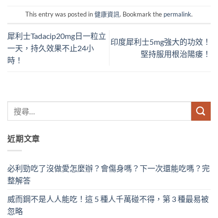
This entry was posted in
健康資訊
. Bookmark the
permalink
.
犀利士Tadacip20mg日一粒立
印度犀利士5mg強大的功效！
一天，持久效果不止24小
堅持服用根治陽痿！
時！
近期文章
必利勁吃了沒做愛怎麼辦？會傷身嗎？下一次還能吃嗎？完
整解答
威而鋼不是人人能吃！這 5 種人千萬碰不得，第 3 種最易被
忽略