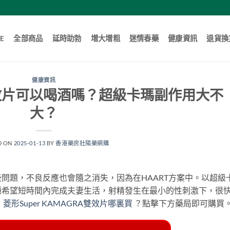
E
全部商品
延時助勃
增大增粗
迷情春藥
健康資訊
退貨換
健康資訊
a雙效片可以喝酒嗎？超級卡瑪副作用大不
大？
D ON
2025-01-13
BY
香港藥房壯陽藥網購
問題，不良反應也會隨之消失，因為在HAART方案中。以超級
種希望短時間內完成夫妻生活，射精發生在最小的性刺激下，很
。
菱形Super KAMAGRA雙效片哪裏買
？點擊下方藥局即可購買