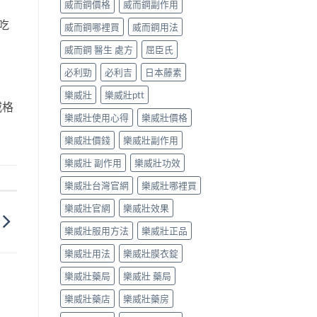
威而鋼價格
威而鋼副作用
吃
威而鋼哪裡買
威而鋼用法
威而鋼 醫生 處方
屈臣氏
必利勁
必利吉
日本藤素
樂威壯
樂威壯ptt
威格
樂威壯使用心得
樂威壯價格
樂威壯價錢
樂威壯副作用
樂威壯 副作用
樂威壯功效
樂威壯台灣官網
樂威壯哪裡買
樂威壯官網
樂威壯效果
樂威壯服用方法
樂威壯正品
樂威壯用法
樂威壯膜衣錠
樂威壯藥局
樂威壯 藥局
樂威壯藥店
樂威壯藥房