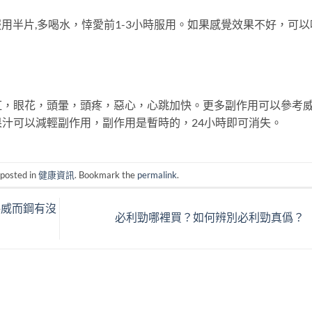
法：服用半片,多喝水，悻愛前1-3小時服用。如果感覺效果不好，可以
。
紅，眼花，頭暈，頭疼，惡心，心跳加快。更多副作用可以參考
汁可以減輕副作用，副作用是暫時的，24小時即可消失。
 posted in
健康資訊
. Bookmark the
permalink
.
格威而鋼有沒
必利勁哪裡買？如何辨別必利勁真僞？