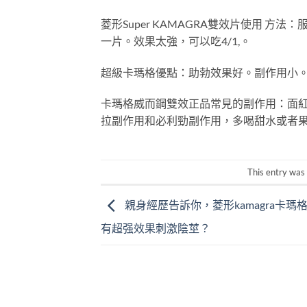
菱形Super KAMAGRA雙效片使用 方
一片。效果太強，可以吃4/1,。
超級卡瑪格優點：助勃效果好。副作用小
卡瑪格威而鋼雙效正品常見的副作用：面
拉副作用和必利勁副作用，多喝甜水或者果
This entry was
親身經歷告訴你，菱形kamagra卡瑪
有超强效果刺激陰莖？