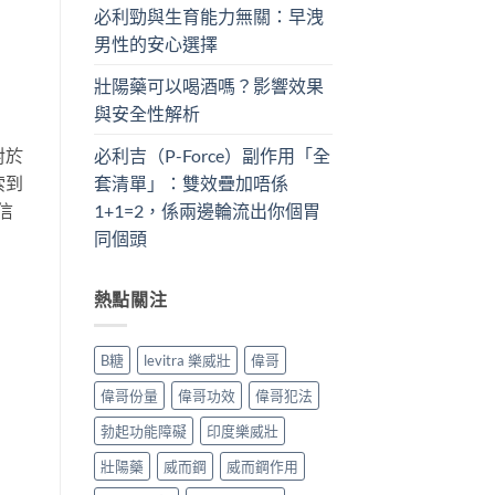
必利勁與生育能力無關：早洩
男性的安心選擇
壯陽藥可以喝酒嗎？影響效果
與安全性解析
必利吉（P-Force）副作用「全
對於
套清單」：雙效疊加唔係
索到
1+1=2，係兩邊輪流出你個胃
信
同個頭
熱點關注
B糖
levitra 樂威壯
偉哥
偉哥份量
偉哥功效
偉哥犯法
勃起功能障礙
印度樂威壯
壯陽藥
威而鋼
威而鋼作用