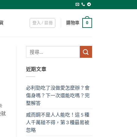
登入 / 註冊
購物車
貨
0
近期文章
必利勁吃了沒做愛怎麼辦？會
傷身嗎？下一次還能吃嗎？完
整解答
卡
快就
威而鋼不是人人能吃！這 5 種
。
人千萬碰不得，第 3 種最易被
忽略