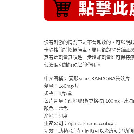
沒有刺激的情況下是不會起效的，可以說
卡瑪格的持懷疑態度，服用後約30分鐘起
其有效劑量無須進一步增加劑量即可保持療
使濃度和維持勃起的作用。
中文簡稱： 菱形Super KAMAGRA雙效片
劑量：160mg/片
規格：4片/盒
每片含量：西地那非(威格拉) 100mg +達泊
顏色：藍色
產地：印度
生產公司：Ajanta Pharmaceuticals
功效：助勃+延時，同時可以治療勃起功能