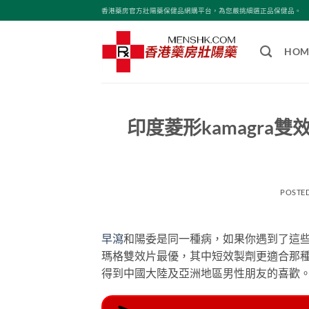
Skip
香港藥房官方壯陽藥保健品網購平台，為您嚴挑細選正品保健品。
to
content
HOM
印度菱形kamagr
POSTE
早瀉
和陽委是同一種病，如果你遇到了這些
瑪格雙效片最優，其中短效製劑更適合那
得到中國大陸及亞洲地區男性朋友的喜歡