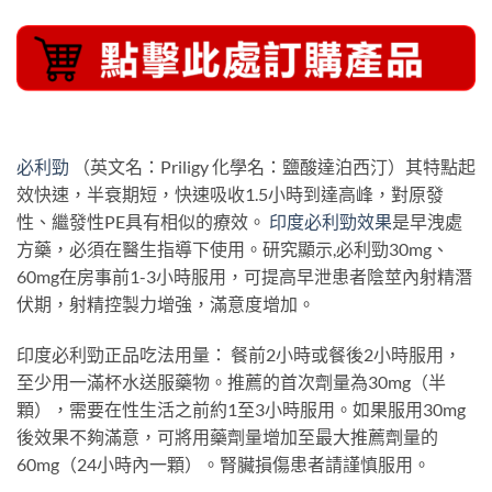
必利勁
（英文名：Priligy 化學名：鹽酸達泊西汀）其特點起
效快速，半衰期短，快速吸收1.5小時到達高峰，對原發
性、繼發性PE具有相似的療效。
印度必利勁效果
是早洩處
方藥，必須在醫生指導下使用。研究顯示,必利勁30mg、
60mg在房事前1-3小時服用，可提高早泄患者陰莖內射精潛
伏期，射精控製力增強，滿意度增加。
印度必利勁正品吃法用量： 餐前2小時或餐後2小時服用，
至少用一滿杯水送服藥物。推薦的首次劑量為30mg（半
顆），需要在性生活之前約1至3小時服用。如果服用30mg
後效果不夠滿意，可將用藥劑量增加至最大推薦劑量的
60mg（24小時內一顆）。腎臟損傷患者請謹慎服用。