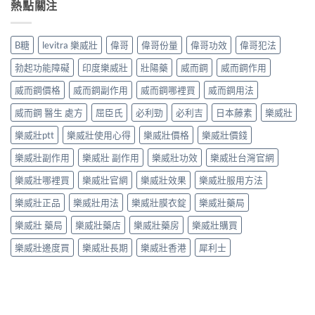
熱點關注
B糖
levitra 樂威壯
偉哥
偉哥份量
偉哥功效
偉哥犯法
勃起功能障礙
印度樂威壯
壯陽藥
威而鋼
威而鋼作用
威而鋼價格
威而鋼副作用
威而鋼哪裡買
威而鋼用法
威而鋼 醫生 處方
屈臣氏
必利勁
必利吉
日本藤素
樂威壯
樂威壯ptt
樂威壯使用心得
樂威壯價格
樂威壯價錢
樂威壯副作用
樂威壯 副作用
樂威壯功效
樂威壯台灣官網
樂威壯哪裡買
樂威壯官網
樂威壯效果
樂威壯服用方法
樂威壯正品
樂威壯用法
樂威壯膜衣錠
樂威壯藥局
樂威壯 藥局
樂威壯藥店
樂威壯藥房
樂威壯購買
樂威壯邊度買
樂威壯長期
樂威壯香港
犀利士