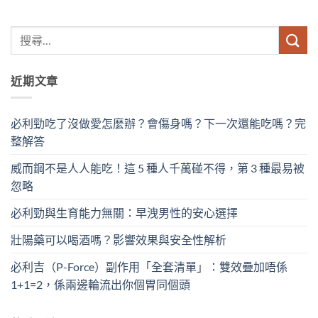
近期文章
必利勁吃了沒做愛怎麼辦？會傷身嗎？下一次還能吃嗎？完
整解答
威而鋼不是人人能吃！這 5 種人千萬碰不得，第 3 種最易被
忽略
必利勁與生育能力無關：早洩男性的安心選擇
壯陽藥可以喝酒嗎？影響效果與安全性解析
必利吉（P-Force）副作用「全套清單」：雙效疊加唔係
1+1=2，係兩邊輪流出你個胃同個頭