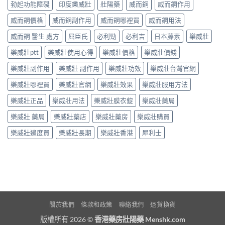
勃起功能障礙
印度樂威壯
壯陽藥
威而鋼
威而鋼作用
威而鋼價格
威而鋼副作用
威而鋼哪裡買
威而鋼用法
威而鋼 醫生 處方
屈臣氏
必利勁
必利吉
日本藤素
樂威壯
樂威壯ptt
樂威壯使用心得
樂威壯價格
樂威壯價錢
樂威壯副作用
樂威壯 副作用
樂威壯功效
樂威壯台灣官網
樂威壯哪裡買
樂威壯官網
樂威壯效果
樂威壯服用方法
樂威壯正品
樂威壯用法
樂威壯膜衣錠
樂威壯藥局
樂威壯 藥局
樂威壯藥店
樂威壯藥房
樂威壯購買
樂威壯邊度買
樂威壯長期
樂威壯香港
犀利士
關於我們
條款和政策
聯絡我們
退貨換貨
版權所有 2026 ©
香港藥房壯陽藥 Menshk.com