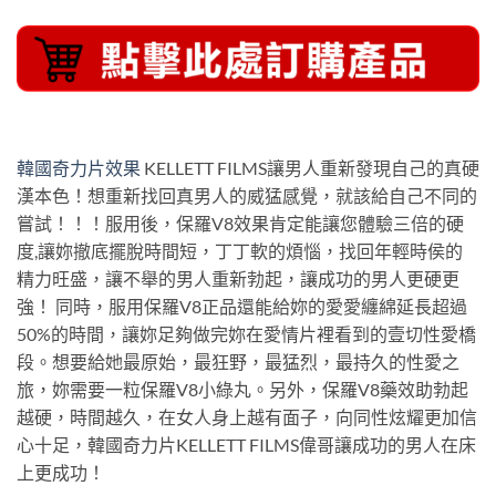
韓國奇力片效果
KELLETT FILMS讓男人重新發現自己的真硬
漢本色！想重新找回真男人的威猛感覺，就該給自己不同的
嘗試！！！服用後，保羅V8效果肯定能讓您體驗三倍的硬
度,讓妳撤底擺脫時間短，丁丁軟的煩惱，找回年輕時侯的
精力旺盛，讓不舉的男人重新勃起，讓成功的男人更硬更
強！ 同時，服用保羅V8正品還能給妳的愛愛纏綿延長超過
50%的時間，讓妳足夠做完妳在愛情片裡看到的壹切性愛橋
段。想要給她最原始，最狂野，最猛烈，最持久的性愛之
旅，妳需要一粒保羅V8小綠丸。另外，保羅V8藥效助勃起
越硬，時間越久，在女人身上越有面子，向同性炫耀更加信
心十足，韓國奇力片KELLETT FILMS偉哥讓成功的男人在床
上更成功！