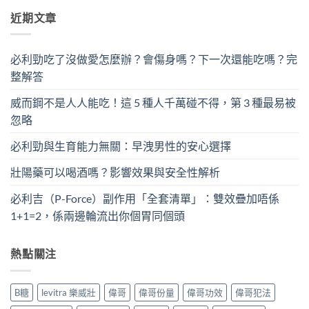
近期文章
必利勁吃了沒做愛怎麼辦？會傷身嗎？下一次還能吃嗎？完
整解答
威而鋼不是人人能吃！這 5 種人千萬碰不得，第 3 種最易被
忽略
必利勁與生育能力無關：早洩男性的安心選擇
壯陽藥可以喝酒嗎？影響效果與安全性解析
必利吉（P-Force）副作用「全套清單」：雙效疊加唔係
1+1=2，係兩邊輪流出你個胃同個頭
熱點關注
B糖
levitra 樂威壯
偉哥
偉哥份量
偉哥功效
偉哥犯法