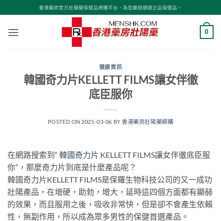
Skip
香港藥房官方壯陽藥保健品網購平台，為您嚴挑細選正品保健品。
to
content
0
健康資訊
韓國奇力片KELLETT FILMS讓女伴徹
底臣服你
POSTED ON
2025-03-06
BY
香港藥房壯陽藥網購
在網路搜索到“
韓國奇力片
KELLETT FILMS讓女伴徹底臣服
你”，那麼奇力片到底是什麼產品呢？
韓國奇力片KELLETT FILMS是保羅生物科技公司的又一成功
壯陽產品，在增硬，助勃，增大，延時這四個方面都有顯赫
的效果，而且服用之後，吸收非常快，但是卻不會產生依賴
性，無副作用，所以成為眾多男性的保健首選產品。