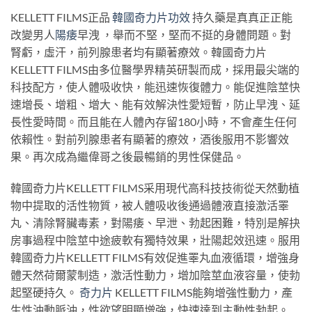
KELLETT FILMS正品
韓國奇力片功效
持久藥是真真正正能
改變男人
陽痿
早洩 ，舉而不堅，堅而不挺的身體問題。對
腎虧，虛汗，前列腺患者均有顯著療效。韓國奇力片
KELLETT FILMS由多位醫學界精英研製而成，採用最尖端的
科技配方，使人體吸收快，能迅速恢復體力。能促進陰莖快
速增長、增粗、增大、能有效解決性愛短暫，防止早洩、延
長性愛時間。而且能在人體內存留180小時，不會產生任何
依賴性。對前列腺患者有顯著的療效，酒後服用不影響效
果。再次成為繼偉哥之後最暢銷的男性保健品。
韓國奇力片KELLETT FILMS采用現代高科技技術從天然動植
物中提取的活性物質，被人體吸收後通過體液直接激活睪
丸、清除腎臟毒素，對陽痿、早泄、勃起困難，特別是解抉
房事過程中陰莖中途疲軟有獨特效果，壯陽起效迅速。服用
韓國奇力片KELLETT FILMS有效促進睪丸血液循環，增強身
體天然荷爾蒙制造，激活性動力，增加陰莖血液容量，使勃
起堅硬持久。
奇力片
KELLETT FILMS能夠增強性動力，產
生性沖動脈沖，性欲望明顯增強，快速達到主動性勃起。