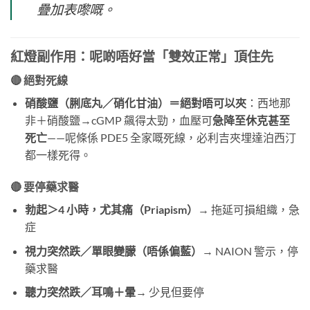
疊加表嚟嘅。
紅燈副作用：呢啲唔好當「雙效正常」頂住先
🔴 絕對死線
硝酸鹽（脷底丸／硝化甘油）＝絕對唔可以夾
：西地那
非＋硝酸鹽→cGMP 飆得太勁，血壓可
急降至休克甚至
死亡
——呢條係 PDE5 全家嘅死線，必利吉夾埋達泊西汀
都一樣死得。
🔴 要停藥求醫
勃起＞4 小時，尤其痛（Priapism）
→ 拖延可損組織，急
症
視力突然跌／單眼變朦（唔係偏藍）
→ NAION 警示，停
藥求醫
聽力突然跌／耳鳴＋暈
→ 少見但要停