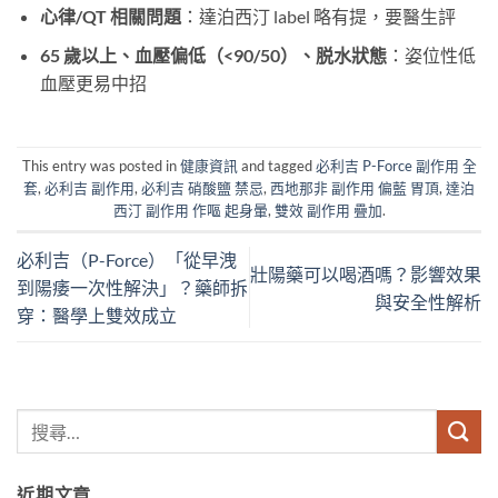
心律/QT 相關問題
：達泊西汀 label 略有提，要醫生評
65 歲以上、血壓偏低（<90/50）、脱水狀態
：姿位性低
血壓更易中招
This entry was posted in
健康資訊
and tagged
必利吉 P-Force 副作用 全
套
,
必利吉 副作用
,
必利吉 硝酸鹽 禁忌
,
西地那非 副作用 偏藍 胃頂
,
達泊
西汀 副作用 作嘔 起身暈
,
雙效 副作用 疊加
.
必利吉（P-Force）「從早洩
壯陽藥可以喝酒嗎？影響效果
到陽痿一次性解決」？藥師拆
與安全性解析
穿：醫學上雙效成立
近期文章