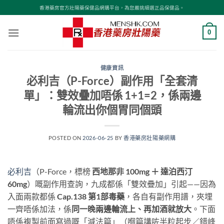
Skip
香港藥房官方壯陽藥保健品網購平台，為您嚴挑細選正品保健品。
to
content
0
健康資訊
必利吉（P-Force）副作用「全套清
單」：雙效疊加唔係 1+1=2，係兩邊
輪流出你個胃同個頭
POSTED ON
2026-06-25
BY
香港藥房壯陽藥網購
必利吉
（P-Force，標榜
西地那非 100mg ＋ 達泊西汀
60mg
）嘅副作用查詢，九成都係「雙效疊加」引起——因為
入面兩款都係
Cap.138 第1部毒藥
，各自有副作用譜，夾埋
一齊唔係加法，係
同一晚兩邊輪流上、再加酒就放大
。下面
唔係複製前面寫過嘅「減法篇」（嗰篇講咗半粒起步／錯峰