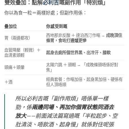
雙效疊加：點解
必利吉
嘅副作用「特別煩」
你以為食一粒＝兩樣好處；但副作用係：
疊加位
你感受到嘅
西地那非反酸 ＋ 達泊西汀作嘔 →
成晚頂住
胃（兩邊都攻）
條胃，食咗打邊爐更慘
血管降壓（輕微）＋
起身去廁所個世界黑、出冷汗、膝軟
血清素頭輕
太陽穴跳 ＋ 頭輕 → 「成晚條頭唔係好對
頭痛＋頭暈
焦」
經典套餐：作嘔加倍、起身黑加倍、硬係有
＋酒
但人頂唔順
所以必利吉嘅「副作用煩」唔係單一樣
勁，係
兩邊同場、再加你個胃狀態同酒去
放大
——前面減法篇寫過嘅「半粒起步、空
肚清淡、唔飲酒、起身慢」就係對住呢張