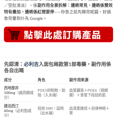
／空肚清淡），係
副作用全景拆解：邊啲常見、邊啲係雙效
特有疊加、邊啲係紅燈要停
——你食之前先睇完呢篇，好過
食完暈到仆先 Google。
先認清：
必利吉
入面包兩款第1部毒藥，副作用係
各自出嘅
成分
角色
副作用來源
西地那非
PDE5抑制劑，助
血管擴張＋PDE6（視網
100mg
（威而鋼成
勃（入水端）
膜）＋食管下段括約肌
分）
達泊西汀
短效 SSRI，延時
血清素路徑＋自律神經＋
60mg
（必利勁成
（出水端）
胃
分）