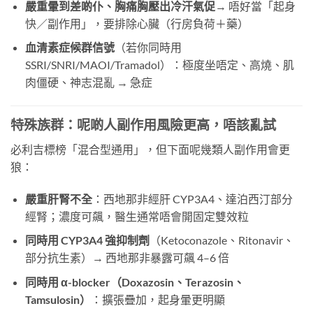
嚴重暈到差啲仆、胸痛胸壓出冷汗氣促
→ 唔好當「起身
快／副作用」，要排除心臟（行房負荷＋藥）
血清素症候群信號
（若你同時用
SSRI/SNRI/MAOI/Tramadol）：極度坐唔定、高燒、肌
肉僵硬、神志混亂 → 急症
特殊族群：呢啲人副作用風險更高，唔該亂試
必利吉標榜「混合型通用」，但下面呢幾類人副作用會更
狼：
嚴重肝腎不全
：西地那非經肝 CYP3A4、達泊西汀部分
經腎；濃度可飆，醫生通常唔會開固定雙效粒
同時用 CYP3A4 強抑制劑
（Ketoconazole、Ritonavir、
部分抗生素）→ 西地那非暴露可飆 4–6 倍
同時用 α-blocker（Doxazosin、Terazosin、
Tamsulosin）
：擴張疊加，起身暈更明顯