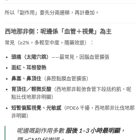
所以「副作用」要先分兩邊睇，再計疊加。
西地那非側：呢邊係「血管＋視覺」為主
常見（≥2%，多輕至中度，隨藥效退）：
頭痛（太陽穴跳）
——最常見，因腦血管擴張
面紅、耳根發熱
鼻塞、鼻頂住
（鼻腔黏膜血管擴張）
胃頂住／輕微反酸
（西地那非鬆弛食管下段括約肌，呢
點比伐地那非明顯）
短暫偏藍視覺、光敏感
（PDE6 干擾，西地那非比伐地那
非明顯）
呢邊嘅副作用多數
服後 1–3 小時最明顯
，
隨 cGMP 代謝退。