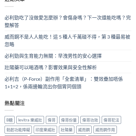
必利勁吃了沒做愛怎麼辦？會傷身嗎？下一次還能吃嗎？完
整解答
威而鋼不是人人能吃！這 5 種人千萬碰不得，第 3 種最易被
忽略
必利勁與生育能力無關：早洩男性的安心選擇
壯陽藥可以喝酒嗎？影響效果與安全性解析
必利吉（P-Force）副作用「全套清單」：雙效疊加唔係
1+1=2，係兩邊輪流出你個胃同個頭
熱點關注
B糖
levitra 樂威壯
偉哥
偉哥份量
偉哥功效
偉哥犯法
勃起功能障礙
印度樂威壯
壯陽藥
威而鋼
威而鋼作用