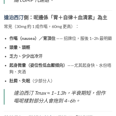
達泊西汀
側：呢邊係「胃＋自律＋血清素」為主
常見（30mg 約 1 成作嘔，60mg 更高）：
作嘔（nausea）／胃頂住
​ —— 招牌位，服後 1–2h 最明顯
頭暈、頭輕
乏力、少少出冷汗
起身微暈（姿位性低血壓傾向）
——尤其起身快、水份唔
夠、夾酒
肚屙、失眠
（少部分人）
達泊西汀 Tmax ≈ 1–1.3h，半衰期短，但作
嘔呢樣對部分人會拖到 4–6h。