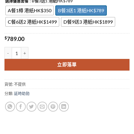
: B餐3送1 港紙HK$789
選擇優惠套餐
A餐1樽 港紙HK$350
B餐3送1 港紙HK$789
C餐6送2 港紙HK$1499
D餐9送3 港紙HK$1899
$
789.00
美國黑金 USA Black Gold 動植物提純 延時助勃 無作用 香港官網正品 
立即落單
貨號:
不提供
分類:
延時助勃