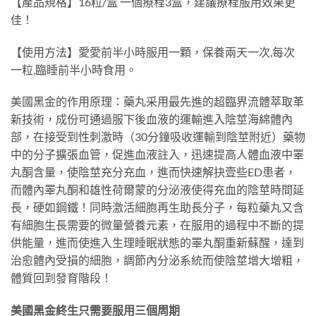
【產品規格】16粒/盒 一個療程3盒，建議療程服用效果更
佳！
【使用方法】愛愛前半小時服用一顆，保養兩天一次,每次
一粒,臨睡前半小時食用。
美國黑金的作用原理：藥丸采用最先進的超臨界流體萃取革
新技術，成份可通過服下後血液的運輸進入陰莖海綿體內
部，在接受到性刺激時（30分鐘吸收運輸到陰莖附近）藥物
中的分子擴張血管，促進血液註入，迅速提高人體血液中睪
丸酮含量，使陰莖充分充血，進而快速解抉壹些ED患者，
而體內睪丸酮和雄性荷爾蒙的分泌液使得充血的陰莖時間延
長，硬如鋼鐵！同時激活細胞再生助長分子，每粒藥丸又含
有細胞生長需要的微量營養元素，在服用的過程中不斷的提
供能量，進而使進入生理睡眠狀態的睪丸酮重新蘇醒，達到
治愈體內受損的細胞，調節內分泌系統而使陰莖增大增粗，
體質回到發育階段！
美國黑金終生只需要服用三個周期