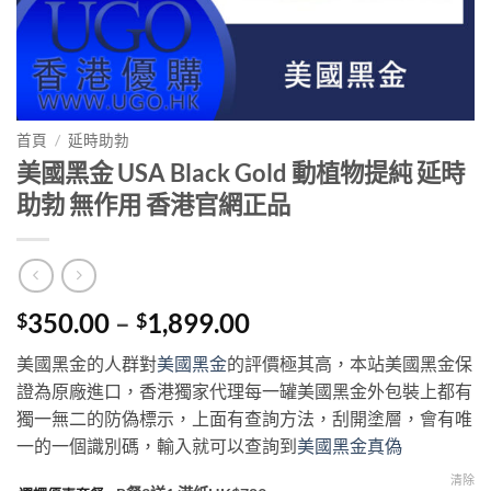
首頁
/
延時助勃
美國黑金 USA Black Gold 動植物提純 延時
助勃 無作用 香港官網正品
Price
350.00
–
1,899.00
$
$
range:
美國黑金的人群對
美國黑金
的評價極其高，本站美國黑金保
$350.00
證為原廠進口，香港獨家代理每一罐美國黑金外包裝上都有
through
獨一無二的防偽標示，上面有查詢方法，刮開塗層，會有唯
$1,899.00
一的一個識別碼，輸入就可以查詢到
美國黑金真偽
清除