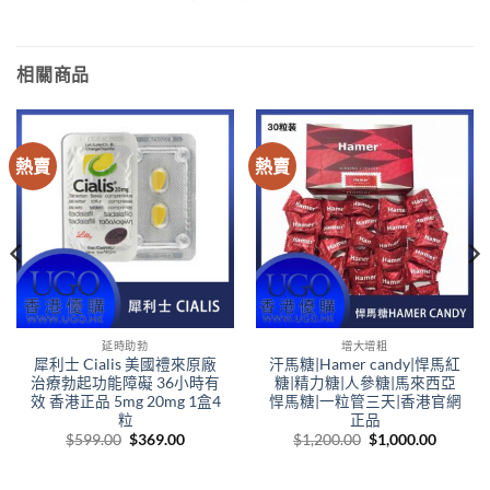
相關商品
熱賣
熱賣
延時助勃
增大增粗
犀利士 Cialis 美國禮來原廠
汗馬糖|Hamer candy|悍馬紅
治療勃起功能障礙 36小時有
糖|精力糖|人參糖|馬來西亞
效 香港正品 5mg 20mg 1盒4
悍馬糖|一粒管三天|香港官網
粒
正品
Original
Current
Original
Curren
$
599.00
$
369.00
$
1,200.00
$
1,000.00
price
price
price
price
00
was:
is:
was:
is:
gh
$599.00.
$369.00.
$1,200.00.
$1,000.