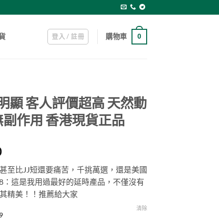
登入 / 註冊
購物車
貨
0
明顯 客人評價超高 天然動
副作用 香港現貨正品
Price
0
range:
甚至比JJ短還要痛苦，千挑萬選，還是美國
$499.00
V8：這是我用過最好的延時產品，不僅沒有
through
其精美！！推薦給大家
$1,099.00
清除
9