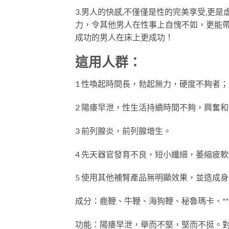
3.男人的快感,不僅僅是性的完美享受,
力，令其他男人在性事上自愧不如，更能
成功的男人在床上更成功！
這用人群：
1 性喚起時間長，勃起無力，硬度不夠者；
2 陽痿早泄，性生活持續時間不夠，興奮
3 前列腺炎，前列腺增生。
4 先天器官發育不良，短小纖細，萎縮疲
5 使用其他補腎產品無明顯效果，並造成
成分：鹿鞭、牛鞭、海狗鞭、秘魯瑪卡、*
功能：陽痿早泄，舉而不堅，堅而不挺。