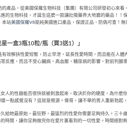
功的產品，從美國保羅生物科技（集團）有限公司研發初心來看
進的生物科技，才誕生這麽一款讓壯陽藥界大地震的藥品！！保
，本站
美國保羅V8
是純美國進口產品，保證正品、防偽可查！無
星一盒3瓶10粒/瓶（買3送1）」
能有效解抉性愛短暫，防止早泄，延長性愛時間，而且能在人體內
等反應，而且不受心臟病，高血壓，糖尿病的影響，對前列腺患
感覺女人的性器能否很快就被刺激起來，取決於你的硬度，為什麽
卻還一點感覺沒有？這就是根源。偉哥，讓不舉的男人重新勃起
遠持久給她最原始，最狂野，最猛烈的性愛你需要足夠持久。三十
%的時間，讓你足夠做完你在愛片裏看到的一切性愛。時間絕對夠