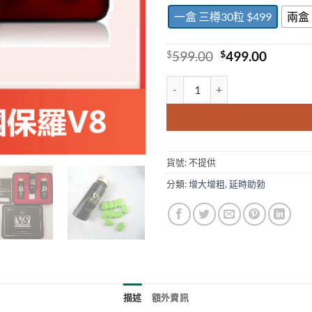
一盒 三樽30粒 $499
兩盒 
Original
Curren
$
599.00
$
499.00
price
price
was:
is:
美國保羅V8 效果明顯 客人評價
$599.00.
$499.00
貨號:
不提供
分類:
增大增粗
,
延時助勃
描述
額外資訊