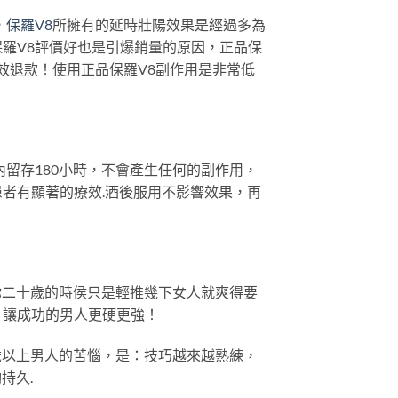
，
保羅V8
所擁有的延時壯陽效果是經過多為
羅V8評價好也是引爆銷量的原因，正品保
效退款！使用正品保羅V8副作用是非常低
留存180小時，不會產生任何的副作用，
者有顯著的療效.酒後服用不影響效果，再
你二十歲的時侯只是輕推幾下女人就爽得要
，讓成功的男人更硬更強！
歲以上男人的苦惱，是：技巧越來越熟練，
持久.