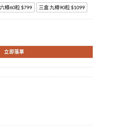
六樽60粒 $799
三盒 九樽90粒 $1099
t
超高 天然動植物高科技提純無副作用 香港現貨正品 數量
.
立即落單