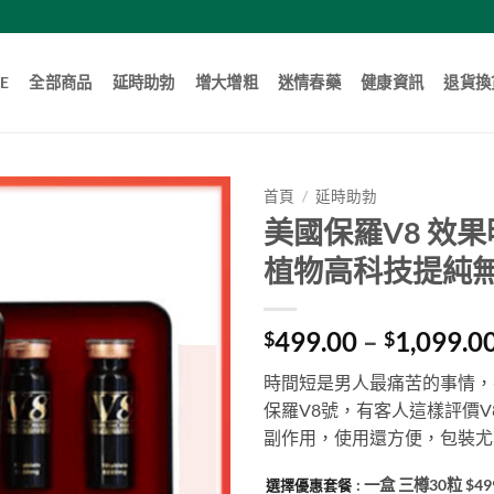
E
全部商品
延時助勃
增大增粗
迷情春藥
健康資訊
退貨換
首頁
/
延時助勃
美國保羅V8 效果
植物高科技提純無
499.00
–
1,099.0
$
$
時間短是男人最痛苦的事情，
保羅V8號，有客人這樣評價
副作用，使用還方便，包裝尤
: 一盒 三樽30粒 $49
選擇優惠套餐