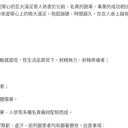
更是虛榮心的巨大滿足男人熱衷於比較，名貴的跑車，事業的成功
帶來虛榮心上的極大滿足。勃起越硬，時間越久，在女人身上越
和敏感度低，性生活品質低下，射精無力，射精疼痛者；
軟者；
身體傷害。
*果、人慘等多種名貴藥材配制而成。
對腎虧，虛汗，前列腺患者均有顯著療效。註意事項：