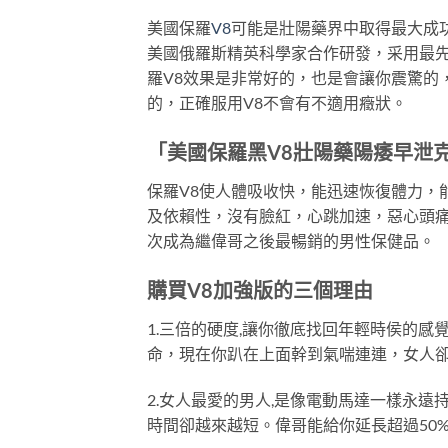
美國保羅
V8
可能是壯陽藥界中取得最大成
美國俄羅斯精英科學家合作研發，采用最先
羅V8效果是非常好的，也是會讓你震驚的
的，正確服用V8不會有不適用癥狀。
「美國保羅黑V8壯陽藥陽痿早泄克
保羅V8使人體吸收快，能迅速恢復體力，
及依賴性，沒有臉紅，心跳加速，惡心頭痛
次成為繼偉哥之後最暢銷的男性保健品。
購買V8加強版的三個理由
1.三倍的硬度,讓你徹底找回年輕時侯的
命，現在你趴在上面幹到氣喘連連，女人
2.女人最愛的男人,是像電動馬達一樣永
時間卻越來越短。偉哥能給你延長超過50