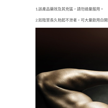
1.該產品藥效及其兇猛，請勿過量服用。
2.如陰莖長久勃起不泄者，可大量飲用白