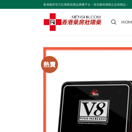
Skip
香港藥房官方壯陽藥保健品網購平台，為您嚴挑細選正品保健品。
to
content
HOM
熱賣