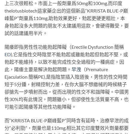
上三次很輕松。市面上一般劑量爲50mg和100mg,而印度
thelotusbiotech這家藥企出的這個新品“KRRISTA BLUE-P巅
峰藍P”劑量爲110mg,助勃效果更好，勃起更硬更粗壯，本
身勃起沒多大問題的朋友不太建議用這款，會硬得難受，要
試的話建議用半片。
陽痿即指男性性功能勃起障礙（Erectile Dysfunction 簡稱
ED
),它是指性交時陰莖不能勃起或雖能勃起但勃起不堅，或
勃起不能維持，以致不能完成性交全過程的一種病症。因
此，陽痿主要是解決勃起問題。
早洩
（Premature
Ejaculation 簡稱PE),是指陰莖插入陰道後，男性的性交時間
短于5分鍾，射精控制力差，在你大腦不想繳械的時候精子
卻搶先一步噴射而出，從而出現的性交不和諧障礙。中國男
性30%均有此情況，問題雖小，但卻使性生活質量不高，也
可能引起陽痿等其他性功能障礙。
而“KRRISTA BLUE-P巅峰藍P”同時含有延時、治療早泄的成
分“必利勁”，劑量也是110mg,相比其它印度雙效片劑量都要