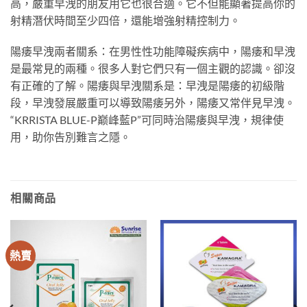
高，嚴重早洩的朋友用它也很合適。它不但能顯著提高你的
射精潛伏時間至少四倍，還能增強射精控制力。
陽痿早洩兩者關系：在男性性功能障礙疾病中，陽痿和早洩
是最常見的兩種。很多人對它們只有一個主觀的認識。卻沒
有正確的了解。陽痿與早洩關系是：早洩是陽痿的初級階
段，早洩發展嚴重可以導致陽痿另外，陽痿又常伴見早洩。
“KRRISTA BLUE-P巅峰藍P”可同時治陽痿與早洩，規律使
用，助你告別難言之隱。
相關商品
熱賣