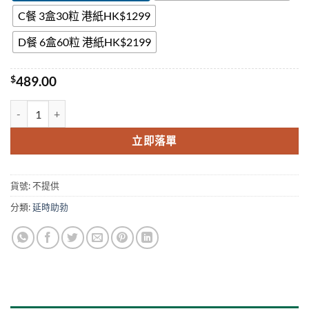
C餐 3盒30粒 港紙HK$1299
D餐 6盒60粒 港紙HK$2199
$
489.00
巅峰藍P KRRISTA BLUE-P 雙效偉哥 威而鋼偉哥必利勁雙效片 香港正
立即落單
貨號:
不提供
分類:
延時助勃