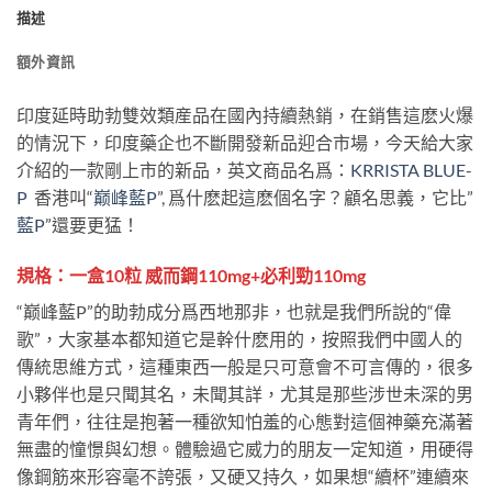
描述
額外資訊
印度延時助勃雙效類産品在國內持續熱銷，在銷售這麽火爆
的情況下，印度藥企也不斷開發新品迎合市場，今天給大家
介紹的一款剛上市的新品，英文商品名爲：
KRRISTA BLUE-
P
香港叫“
巅峰藍P
”, 爲什麽起這麽個名字？顧名思義，它比”
藍P
”還要更猛！
規格：一盒10粒 威而鋼110mg+必利勁110mg
“巅峰藍P”的助勃成分爲西地那非，也就是我們所說的“偉
歌”，大家基本都知道它是幹什麽用的，按照我們中國人的
傳統思維方式，這種東西一般是只可意會不可言傳的，很多
小夥伴也是只聞其名，未聞其詳，尤其是那些涉世未深的男
青年們，往往是抱著一種欲知怕羞的心態對這個神藥充滿著
無盡的憧憬與幻想。體驗過它威力的朋友一定知道，用硬得
像鋼筋來形容毫不誇張，又硬又持久，如果想“續杯”連續來