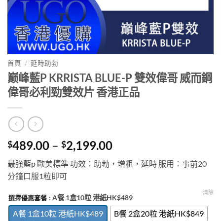
首頁
/
延時助勃
巅峰藍P KRRISTA BLUE-P 雙效偉哥 威而鋼
偉哥必利勁雙效片 香港正品
Price
489.00
–
2,199.00
$
$
range:
最強藍p 歐美標準 功效：助勃，增粗，延時 服用：事前20
$489.00
分鐘口服1粒即可
through
$2,199.00
清除
: A餐 1盒10粒 港紙HK$489
選擇優惠套餐
A餐 1盒10粒 港紙HK$489
B餐 2盒20粒 港紙HK$849