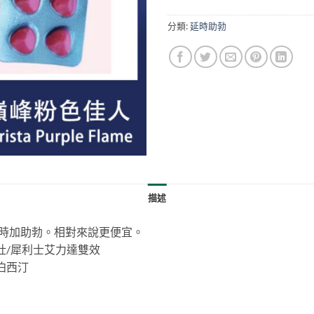
分類:
延時助勃
描述
時加助勃。相對來說更便宜。
壯/犀利士艾力達雙效
泊西汀