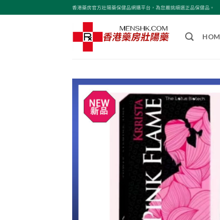
Skip
香港藥房官方壯陽藥保健品網購平台，為您嚴挑細選正品保健品。
to
content
HOM