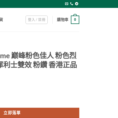
登入 / 註冊
購物車
貨
0
le Flame 巅峰粉色佳人 粉色烈
犀利士雙效 粉鑽 香港正品
 巅峰粉色佳人 粉色烈焰 立威大樂威壯犀利士雙效 粉鑽 香港正品現貨 數量
立即落單