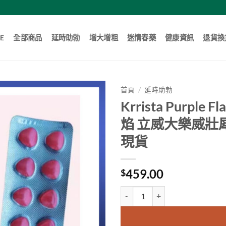
E
全部商品
延時助勃
增大增粗
迷情春藥
健康資訊
退貨換
首頁
/
延時助勃
Krrista Purp
焰 立威大樂威壯
現貨
459.00
$
Krrista Purple Flame