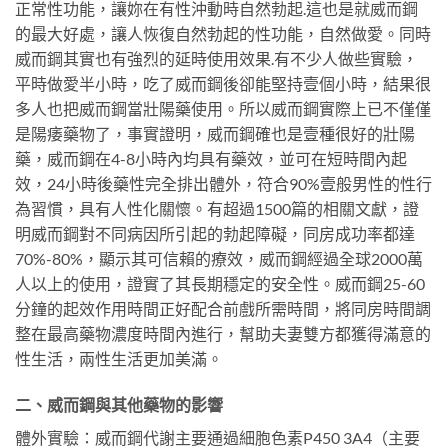
正常性功能，讓妳在有性沖動時自然勃起.這也是就威而鋼
的最大好處，讓人恢復自然勃起的性功能，自然做愛。同時
威而鋼其實也有強烈的延時使用效果.有不少人做些實驗，
平時做愛半小時，吃了威而鋼後卻能堅持壹個小時，結果很
多人也把威而鋼當壯陽藥使用。所以威而鋼實際上已不僅僅
是陽痿藥物了，事實證明，威而鋼確也是壹種很好的壯陽
藥，威而鋼在4-8小時內均具有藥效，並可在短時間內起
效，24小時後藥性完全排出體外，符合90%壹般男性的性行
為習慣，具有人性化關懷。有超過1500篇的相關文獻，證
明威而鋼對不同病因所引起的勃起障礙，同房成功率都達
70%-80%，顯示其可信賴的療效，威而鋼經過全球2000萬
人以上的使用，證實了其長期穩定的安全性。威而鋼25-60
分鐘的起效作用時間正好配合前戲所需時間，將同房時間調
整在最高藥物濃度時間內進行，幫助夫妻雙方都獲得滿意的
性生活，兩性生活更加美滿。
二、威而鋼與其他藥物的影響
體外實驗：威而鋼代謝主要通過細胞色素P450 3A4（主要