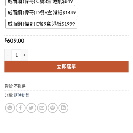
威而鋼 (偉哥) C餐3盒 港紙$849
威而鋼 (偉哥) D餐6盒 港紙$1449
威而鋼 (偉哥) E餐9盒 港紙$1999
$
609.00
威而鋼Viagra偉哥美國輝瑞威而鋼西地那非片【美國原廠正貨】 數量
立即落單
貨號:
不提供
分類:
延時助勃