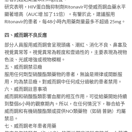
研究表明，HIV蛋白酶抑制劑Ritonavir可使威而鋼血藥水平
顯著增高（AUC增 加了11倍）。有鑒於此，建議服用
Ritonavir的患者，每48小時內用藥劑量最多不超過 25mg。
四、威而鋼不良反應
部分人員服用威而鋼會呈現頭痛、潮紅、消化不良、鼻塞及
視覺異常等。視覺異常為輕度和壹過性的，主要表現為視物
色淡、光感增強或視物模糊。
五、威而鋼禁忌癥
服用任何劑型硝酸酯類藥物的患者，無論是規律或間斷服
用，均為禁忌癥。對威而鋼中任何成分過敏的患者禁用。
六、威而鋼註意事項
威而鋼和硝酸酯類影響血壓的相互作用，可從給藥開始持續
到整個6小時的觀察期內。所以，在任何情況下，聯合給予
威而鋼和有機硝酸酯類或提供NO類藥物（如硝 普鈉）均屬
禁忌。
七、威而鋼老年患者用藥