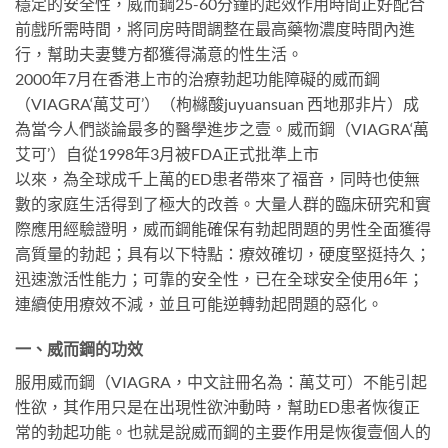
穩定的安全性，威而鋼25-60分鐘的起效作用時間正好配合
前戲所需時間，將同房時間調整在最高藥物濃度時間內進
行，幫助夫妻雙方都獲得滿意的性生活。
2000年7月在香港上市的治療勃起功能障礙的威而鋼
（VIAGRA‘萬艾可’）（枸櫞酸juyuansuan 西地那非片）成
為當今人們談論最多的醫學進步之壹。威而鋼（VIAGRA‘萬
艾可’）自從1998年3月被FDA正式批準上市
以來，為全球成千上萬的ED患者帶來了福音，同時也使無
數的家庭生活得到了極大的改善。大量人群的臨床研究和實
際應用經驗證明，威而鋼能確保有勃起問題的男性全面獲得
高質量的勃起；具有以下特點：療效確切，硬度堅挺持久；
迅速激活性能力；可靠的安全性，已在全球安全使用6年；
連續使用療效不減，並且可能逆轉勃起問題的惡化。
一、威而鋼的功效
服用威而鋼（VIAGRA，中文註冊名為：萬艾可）不能引起
性欲，其作用只是在出現性欲沖動時，幫助ED患者恢復正
常的勃起功能。也就是說威而鋼的主要作用是恢復壹個人的