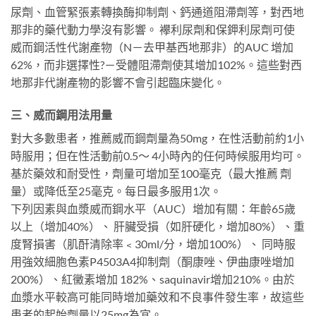
尿劑、血管緊張素轉換酶抑制劑、鈣通道阻滯劑等，對西地
那非的藥代動力學沒有影響。 襻利尿劑和保鉀利尿劑可使
威而鋼活性代謝產物（N－去甲基西地那非）的AUC 增加
62%，而非選擇性?－受體阻滯劑使其增加102%。這些對西
地那非代謝產物的影響不會引起臨床變化。
三、威而鋼用法用量
對大多數患者，推薦威而鋼劑量為50mg，在性活動前約1小
時服用；但在性活動前0.5～ 4小時內的任何時候服用均可。
基於藥效和耐受性，劑量可增加至100毫克（最大推薦 劑
量）或降低至25毫克。每日最多服用1次。
下列因素與血漿威而鋼水平（AUC）增加有關：年齡65歲
以上（增加40%）、 肝臟受損（如肝硬化，增加80%）、重
度腎損害（肌酐清除率﹤30ml/分，增加100%）、 同時服
用強效細胞色素P4503A4抑制劑（酮康唑、伊曲康唑增加
200%）、紅黴素增加 182%、saquinavir增加210%。由於
血漿水平較高可能同時增加藥效和不良事件發生率，故這些
患者的起始劑量以25mg為宜。