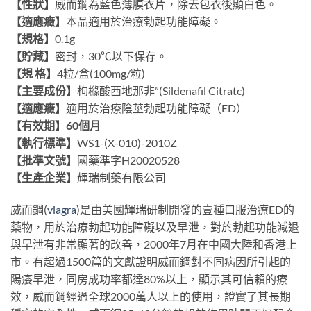
【性狀】
威而鋼為藍色薄膜衣片，除去包衣後顯白色。
【適應癥】
本品適用於治療勃起功能障礙。
【規格】
0.1g
【貯藏】
密封，30℃以下保存。
【規 格】
4粒/盒(100mg/粒)
【主要成份】
枸櫞酸西地那非”(Sildenafil Citratc)
【適應癥】
適用於治療陰莖勃起功能障礙（ED）
【有效期】60個月
【執行標準】
WS1-(X-010)-2010Z
【批準文號】
國藥準字H20020528
【生產企業】
輝瑞制藥有限公司
威而鋼(
viagra
)是由美國輝瑞研制開發的壹種口服治療ED的
藥物，用於治療勃起功能障礙以及早泄，對於勃起功能減退
與早泄有非常顯著的改善，2000年7月在中國大陸和香港上
市。有超過1500篇的文獻證明威而鋼對不同病因所引起的
陽痿早泄，同房成功率都達80%以上，顯示其可信賴的療
效，威而鋼經過全球2000萬人以上的使用，證實了其長期