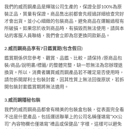
我們的威而鋼產品是輝瑞公司生產的，保證全部100%為原
裝正品，質量有保證。商品售出前都會先經過詳細檢查完好
才會出貨。並小心細緻的包裝商品，避免商品在運輸過程有
所破損。如果您於收到商品時，有損毀而無法使用，請與本
站的客服人員聯絡，我們會立即為您更換同款新品。
2.威而鋼商品享有7日鑑賞期(包含假日)
鑑賞期係供您參考、觀賞、品鑑、比較，請保持 /原商品包
裝/商品/說明書/標籤/ 的整體完整，缺一恕無法為您辦理退
換貨。所以，消費者購買威而鋼產品若不確定是否使用時，
請勿拆開犀利士包裝封套，因其性質上無法回復原狀，若拆
開包裝封套鑑賞期將無法適用。
3.威而鋼隱秘包裝
我們的威而鋼商品都會有精美的包裝盒包裝，從表面完全看
不出是什麼產品，包括運送聯單上的公司名稱僅填寫”XX公
司” 內容物欄也僅填寫”禮品或保健品” 字樣，這樣可以避免