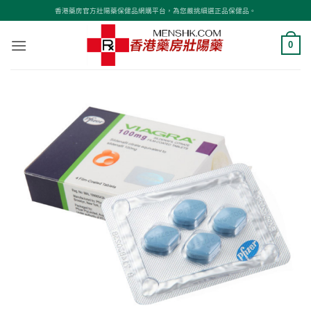
Skip
香港藥房官方壯陽藥保健品網購平台，為您嚴挑細選正品保健品。
to
content
0