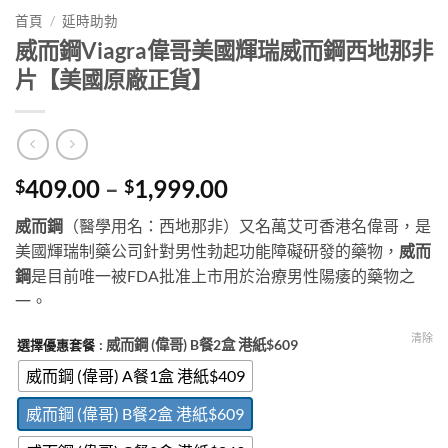
首頁
/
延時助勃
威而鋼Viagra偉哥美國輝瑞威而鋼西地那非
片【美國原廠正貨】
Price
409.00
–
1,999.00
$
$
range:
威而鋼
（醫學用名：西地那非）又名萬艾可香港名偉哥，是
$409.00
美國輝瑞制藥公司針對男性勃起功能障礙研發的藥物，
威而
through
鋼
是目前唯一被FDA批准上市用於治療男性陽痿的藥物之
$1,999.00
一。
清除
: 威而鋼 (偉哥) B餐2盒 港紙$609
選擇優惠套餐
威而鋼 (偉哥) A餐1盒 港紙$409
威而鋼 (偉哥) B餐2盒 港紙$609