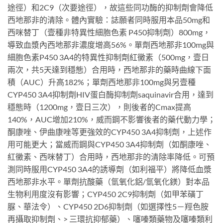
途徑）和2C9（次要途徑），故這些同功酶的抑制劑會降低
西地那非的清除。體內實驗：誌願者同時服用本品50mg和
西咪替丁（壹種非特異性細胞色素 P450抑制劑）800mg，
導致血漿內西地那非濃度增高56%。單劑西地那非100mg與
細胞色素P450 3A4的特異性抑制劑紅黴素（500mg，壹日
兩次，共5天達到穩態）合用時，西地那非的藥時曲線下面
積（AUC）升高182%；單劑西地那非100mg與另壹種
CYP450 3A4抑制劑HIV蛋白酶抑制劑saquinavir合用，達到
穩態時（1200mg，壹日三次），則後者的Cmax提高
140%，AUC增加210%，威而鋼不影響後者的藥代動力學；
酮康唑、伊曲康唑等更強效的CYP450 3A4抑制劑，上述作
用可能更大；當威而鋼與CYP450 3A4抑制劑（如酮康唑、
紅黴素、西咪替丁）合用時，西地那非的清除率降低。可預
測同時服用CYP450 3A4的誘導劑（如利福平）將降低血漿
西地那非水平。單劑抗酸藥（氫氧化鋁/氫氧化鎂）對本品
生物利用度沒有影響；CYP450 2C9抑制劑（如甲苯磺丁
脲、華法令）、CYP450 2D6抑制劑（如選擇性5－羥色胺
再攝取抑制劑、> 三環抗抑郁藥）、噻嗪類藥物及噻嗪類利