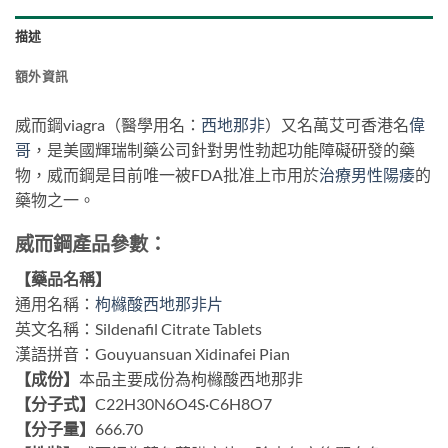
描述
額外資訊
威而鋼viagra（醫學用名：
西地那非
）又名萬艾可香港名
偉
哥
，是美國輝瑞制藥公司針對男性勃起功能障礙研發的藥
物，威而鋼是目前唯一被FDA批准上市用於
治療男性陽痿
的
藥物之一。
威而鋼產品參數：
【藥品名稱】
通用名稱：
枸櫞酸西地那非片
英文名稱：Sildenafil Citrate Tablets
漢語拼音：Gouyuansuan Xidinafei Pian
【成份】
本品主要成份為枸櫞酸西地那非
【分子式】
C22H30N6O4S·C6H8O7
【分子量】
666.70