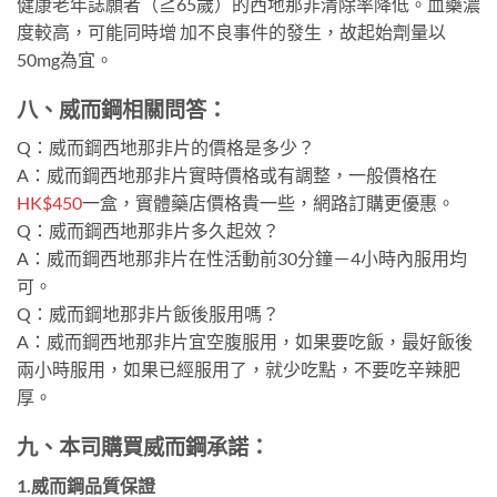
健康老年誌願者（≧65歲）的西地那非清除率降低。血藥濃
度較高，可能同時增 加不良事件的發生，故起始劑量以
50mg為宜。
八、威而鋼相關問答：
Q：威而鋼西地那非片的價格是多少？
A：威而鋼西地那非片實時價格或有調整，一般價格在
HK$450
一盒，實體藥店價格貴一些，網路訂購更優惠。
Q：威而鋼西地那非片多久起效？
A：威而鋼西地那非片在性活動前30分鐘－4小時內服用均
可。
Q：威而鋼地那非片飯後服用嗎？
A：威而鋼西地那非片宜空腹服用，如果要吃飯，最好飯後
兩小時服用，如果已經服用了，就少吃點，不要吃辛辣肥
厚。
九、本司購買威而鋼承諾：
1.威而鋼品質保證