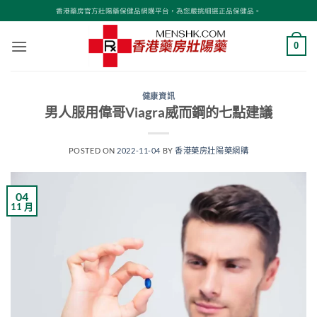
Skip
香港藥房官方壯陽藥保健品網購平台，為您嚴挑細選正品保健品。
to
content
0
健康資訊
男人服用偉哥Viagra威而鋼的七點建議
POSTED ON
2022-11-04
BY
香港藥房壯陽藥網購
04
11 月