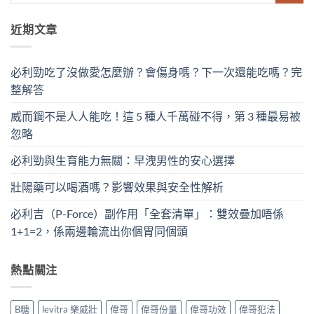
近期文章
必利勁吃了沒做愛怎麼辦？會傷身嗎？下一次還能吃嗎？完
整解答
威而鋼不是人人能吃！這 5 種人千萬碰不得，第 3 種最易被
忽略
必利勁與生育能力無關：早洩男性的安心選擇
壯陽藥可以喝酒嗎？影響效果與安全性解析
必利吉（P-Force）副作用「全套清單」：雙效疊加唔係
1+1=2，係兩邊輪流出你個胃同個頭
熱點關注
B糖
levitra 樂威壯
偉哥
偉哥份量
偉哥功效
偉哥犯法