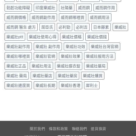
勃起功能障礙
印度樂威壯
壯陽藥
威而鋼
威而鋼作用
威而鋼價格
威而鋼副作用
威而鋼哪裡買
威而鋼用法
威而鋼 醫生 處方
屈臣氏
必利勁
必利吉
日本藤素
樂威壯
樂威壯ptt
樂威壯使用心得
樂威壯價格
樂威壯價錢
樂威壯副作用
樂威壯 副作用
樂威壯功效
樂威壯台灣官網
樂威壯哪裡買
樂威壯官網
樂威壯效果
樂威壯服用方法
樂威壯正品
樂威壯用法
樂威壯膜衣錠
樂威壯藥局
樂威壯 藥局
樂威壯藥店
樂威壯藥房
樂威壯購買
樂威壯邊度買
樂威壯長期
樂威壯香港
犀利士
關於我們
條款和政策
聯絡我們
退貨換貨