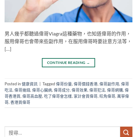
男人幾乎都聽過偉哥Viagra這種藥物，也知道偉哥的作用，
服用偉哥也會帶來些副作用，在服用偉哥時要註意方法等，
[…]
CONTINUE READING
→
Posted in
健康資訊
|
Tagged
偉哥份量
,
偉哥價錢香港
,
偉哥副作用
,
偉哥
吃法
,
偉哥幾錢
,
偉哥心臟病
,
偉哥成分
,
偉哥效果
,
偉哥犯法
,
偉哥網購
,
偉
哥香港買
,
偉哥高血壓
,
吃了偉哥會怎樣
,
家計會買偉哥
,
旺角偉哥
,
萬寧偉
哥
,
香港買偉哥