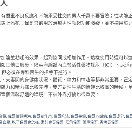
的人
；有嚴重不良反應和不能承受性交的男人千萬不要冒險；性功能
能錦上添花；偉哥只適用於治療男性勃起功能障礙，並不適用於
增加陰莖勃起的效果，起到協同或相加作用。這樣使用時還可以
如其他口服藥、陰莖海綿體內血管活性藥物註射（ICI）、尿道
，但必須在專科醫生的指導下進行。
果，夫妻間的身健康狀況、體質、精力和情趣等都非常重要，壹
的體力和精力都比較充沛、雙方對性生活的情趣比較高的時候，
擇壹個溫馨舒適的環境，不被外界打擾也很重要。
份量
,
偉哥價錢香港
,
偉哥副作用
,
偉哥吃法
,
偉哥幾錢
,
偉哥心臟病
,
偉哥成分
,
偉
高血壓
,
吃了偉哥會怎樣
,
家計會買偉哥
,
旺角偉哥
,
萬寧偉哥
,
香港買偉哥
.