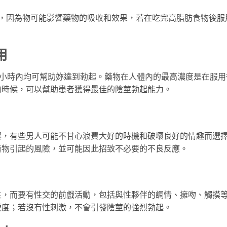
用，因為物可能影響藥物的吸收和效果，若在吃完高脂肪食物後服
用
4小時內均可幫助妳達到勃起。藥物在人體內的最高濃度是在服用
的時候，可以幫助患者獲得最佳的陰莖勃起能力。
起，有些男人可能不甘心浪費大好的時機和破壞良好的情趣而選
藥物引起的風險，並可能因此招致不必要的不良反應。
生，而要有性交的前戲活動，包括與性夥伴的調情、擁吻、觸摸
硬度；若沒有性刺激，不會引發陰莖的強烈勃起。