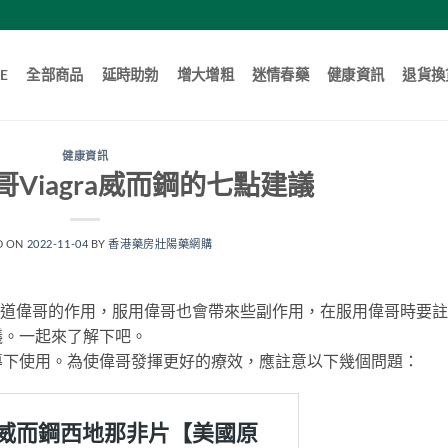
E
全部商品
延時助勃
增大增粗
迷情春藥
健康資訊
退貨換
健康資訊
Viagra威而鋼的七點建議
D ON
2022-11-04
BY
香港藥房壯陽藥網購
也知道偉哥的作用，服用偉哥也會帶來些副作用，在服用偉哥時要
議。一起來了解下吧。
導下使用。為使偉哥發揮更好的療效，應註意以下幾個問題：