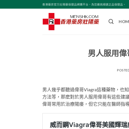
Skip
香港藥房官方壯陽藥保健品網購平台，為您嚴挑細選正品保健品。
to
content
HOM
男人服用偉哥
POSTE
男人幾乎都聽過偉哥Viagra這種藥物，
方法等，那麽對於男人服用偉哥有這些建
偉哥常用於治療陽痿，但它只能在醫師指