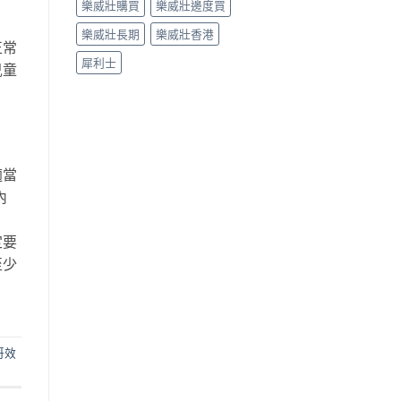
樂威壯購買
樂威壯邊度買
樂威壯長期
樂威壯香港
正常
犀利士
兒童
適當
內
定要
至少
哥效