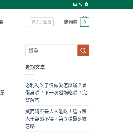
登入 / 註冊
購物車
貨
0
近期文章
必利勁吃了沒做愛怎麼辦？會
註意
傷身嗎？下一次還能吃嗎？完
整解答
威而鋼不是人人能吃！這 5 種
人千萬碰不得，第 3 種最易被
忽略