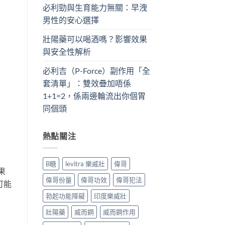
必利勁與生育能力無關：早洩
男性的安心選擇
壯陽藥可以喝酒嗎？影響效果
與安全性解析
必利吉（P-Force）副作用「全
套清單」：雙效疊加唔係
1+1=2，係兩邊輪流出你個胃
同個頭
熱點關注
B糖
levitra 樂威壯
偉哥
果
偉哥份量
偉哥功效
偉哥犯法
可能
勃起功能障礙
印度樂威壯
壯陽藥
威而鋼
威而鋼作用