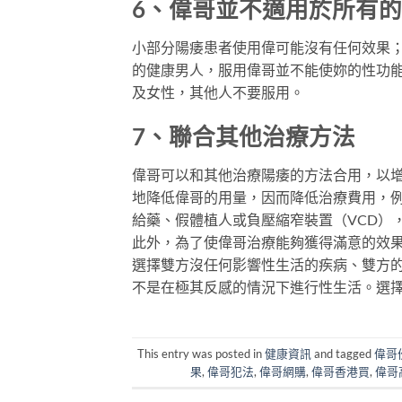
6、偉哥並不適用於所有
小部分陽痿患者使用偉可能沒有任何效果
的健康男人，服用偉哥並不能使妳的性功
及女性，其他人不要服用。
7、聯合其他治療方法
偉哥可以和其他治療陽痿的方法合用，以
地降低偉哥的用量，因而降低治療費用，例
給藥、假體植人或負壓縮窄裝置（VCD）
此外，為了使偉哥治療能夠獲得滿意的效
選擇雙方沒任何影響性生活的疾病、雙方
不是在極其反感的情況下進行性生活。選
This entry was posted in
健康資訊
and tagged
偉哥
果
,
偉哥犯法
,
偉哥網購
,
偉哥香港買
,
偉哥