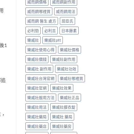
威而鋼價格
威而鋼副作用
用
威而鋼哪裡買
威而鋼用法
威而鋼 醫生 處方
屈臣氏
必利勁
必利吉
日本藤素
樂威壯
樂威壯ptt
後1
樂威壯使用心得
樂威壯價格
樂威壯價錢
樂威壯副作用
樂威壯 副作用
樂威壯功效
樂威壯台灣官網
樂威壯哪裡買
擇追
樂威壯官網
樂威壯效果
樂威壯服用方法
樂威壯正品
樂威壯用法
樂威壯膜衣錠
等，
樂威壯藥局
樂威壯 藥局
樂威壯藥店
樂威壯藥房