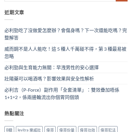
近期文章
必利勁吃了沒做愛怎麼辦？會傷身嗎？下一次還能吃嗎？完
整解答
威而鋼不是人人能吃！這 5 種人千萬碰不得，第 3 種最易被
忽略
必利勁與生育能力無關：早洩男性的安心選擇
壯陽藥可以喝酒嗎？影響效果與安全性解析
必利吉（P-Force）副作用「全套清單」：雙效疊加唔係
1+1=2，係兩邊輪流出你個胃同個頭
熱點關注
B糖
levitra 樂威壯
偉哥
偉哥份量
偉哥功效
偉哥犯法