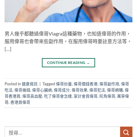
男人幾乎都聽過偉哥Viagra這種藥物，也知道偉哥的作用，
服用偉哥也會帶來些副作用，在服用偉哥時要註意方法等，
[…]
CONTINUE READING
→
Posted in
健康資訊
|
Tagged
偉哥份量
,
偉哥價錢香港
,
偉哥副作用
,
偉哥
吃法
,
偉哥幾錢
,
偉哥心臟病
,
偉哥成分
,
偉哥效果
,
偉哥犯法
,
偉哥網購
,
偉
哥香港買
,
偉哥高血壓
,
吃了偉哥會怎樣
,
家計會買偉哥
,
旺角偉哥
,
萬寧偉
哥
,
香港買偉哥