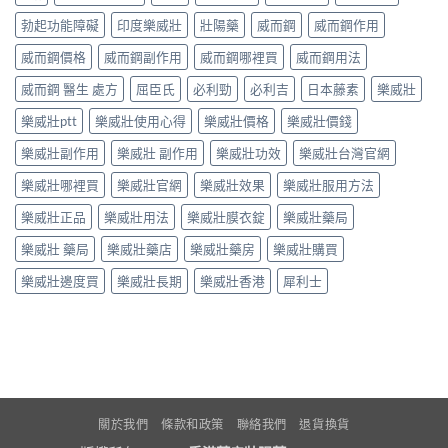
勃起功能障礙
印度樂威壯
壯陽藥
威而鋼
威而鋼作用
威而鋼價格
威而鋼副作用
威而鋼哪裡買
威而鋼用法
威而鋼 醫生 處方
屈臣氏
必利勁
必利吉
日本藤素
樂威壯
樂威壯ptt
樂威壯使用心得
樂威壯價格
樂威壯價錢
樂威壯副作用
樂威壯 副作用
樂威壯功效
樂威壯台灣官網
樂威壯哪裡買
樂威壯官網
樂威壯效果
樂威壯服用方法
樂威壯正品
樂威壯用法
樂威壯膜衣錠
樂威壯藥局
樂威壯 藥局
樂威壯藥店
樂威壯藥房
樂威壯購買
樂威壯邊度買
樂威壯長期
樂威壯香港
犀利士
關於我們
條款和政策
聯絡我們
退貨換貨