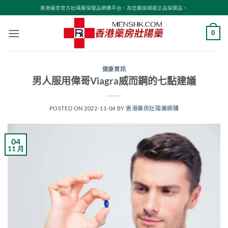
Skip
香港藥房官方壯陽藥保健品網購平台，為您嚴挑細選正品保健品。
to
content
0
健康資訊
男人服用偉哥Viagra威而鋼的七點建議
POSTED ON
2022-11-04
BY
香港藥房壯陽藥網購
04
11 月