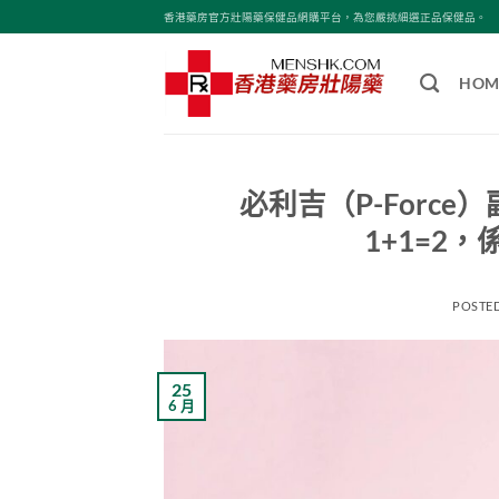
Skip
香港藥房官方壯陽藥保健品網購平台，為您嚴挑細選正品保健品。
to
content
HOM
必利吉（P-Forc
1+1=2
POSTE
25
6 月