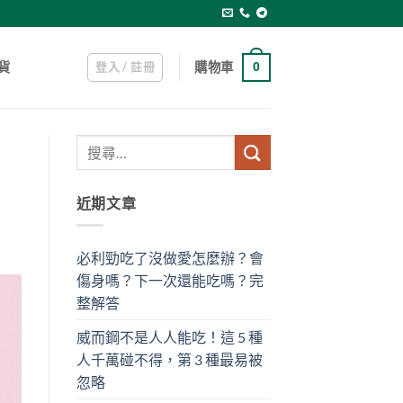
登入 / 註冊
購物車
貨
0
近期文章
必利勁吃了沒做愛怎麼辦？會
傷身嗎？下一次還能吃嗎？完
整解答
威而鋼不是人人能吃！這 5 種
人千萬碰不得，第 3 種最易被
忽略