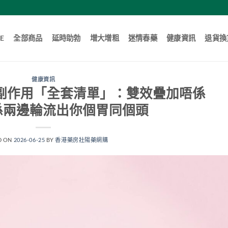
E
全部商品
延時助勃
增大增粗
迷情春藥
健康資訊
退貨換
健康資訊
e）副作用「全套清單」：雙效疊加唔係
，係兩邊輪流出你個胃同個頭
D ON
2026-06-25
BY
香港藥房壯陽藥網購