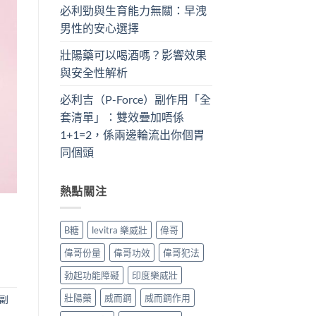
必利勁與生育能力無關：早洩
男性的安心選擇
壯陽藥可以喝酒嗎？影響效果
與安全性解析
必利吉（P-Force）副作用「全
套清單」：雙效疊加唔係
1+1=2，係兩邊輪流出你個胃
同個頭
熱點關注
B糖
levitra 樂威壯
偉哥
偉哥份量
偉哥功效
偉哥犯法
勃起功能障礙
印度樂威壯
壯陽藥
威而鋼
威而鋼作用
 副