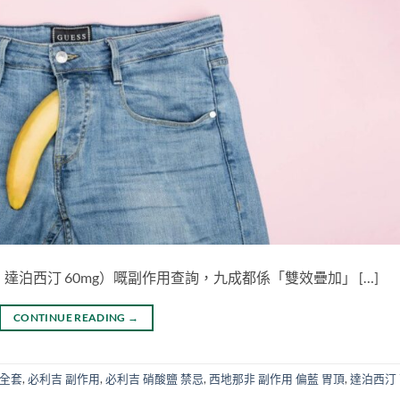
g ＋ 達泊西汀 60mg）嘅副作用查詢，九成都係「雙效疊加」 […]
CONTINUE READING
→
 全套
,
必利吉 副作用
,
必利吉 硝酸鹽 禁忌
,
西地那非 副作用 偏藍 胃頂
,
達泊西汀