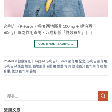
必利吉（P-Force，標榜 西地那非 100mg ＋ 達泊西汀
60mg）嘅副作用查詢，九成都係「雙效疊加」 […]
CONTINUE READING
→
Posted in
健康資訊
|
Tagged
必利吉 P-Force 副作用 全套
,
必利吉 副作用
,
必利吉 硝酸鹽 禁忌
,
西地那非 副作用 偏藍 胃頂
,
達泊西汀 副作用 作嘔 起
身暈
,
雙效 副作用 疊加
近期文章