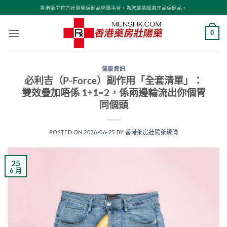
Skip
香港藥房官方壯陽藥保健品網購平台，為您嚴挑細選正品保健品。
to
content
0
健康資訊
必利吉（P-Force）副作用「全套清單」：
雙效疊加唔係 1+1=2，係兩邊輪流出你個胃
同個頭
POSTED ON
2026-06-25
BY
香港藥房壯陽藥網購
25
6 月