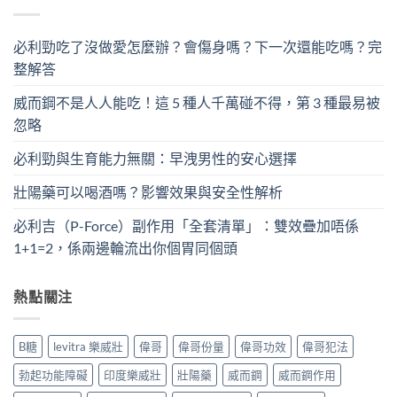
必利勁吃了沒做愛怎麼辦？會傷身嗎？下一次還能吃嗎？完
整解答
威而鋼不是人人能吃！這 5 種人千萬碰不得，第 3 種最易被
忽略
必利勁與生育能力無關：早洩男性的安心選擇
壯陽藥可以喝酒嗎？影響效果與安全性解析
必利吉（P-Force）副作用「全套清單」：雙效疊加唔係
1+1=2，係兩邊輪流出你個胃同個頭
熱點關注
B糖
levitra 樂威壯
偉哥
偉哥份量
偉哥功效
偉哥犯法
勃起功能障礙
印度樂威壯
壯陽藥
威而鋼
威而鋼作用