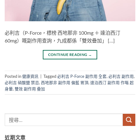
必利吉（P-Force，標榜 西地那非 100mg ＋ 達泊西汀
60mg）嘅副作用查詢，九成都係「雙效疊加」 […]
CONTINUE READING
→
Posted in
健康資訊
|
Tagged
必利吉 P-Force 副作用 全套
,
必利吉 副作用
,
必利吉 硝酸鹽 禁忌
,
西地那非 副作用 偏藍 胃頂
,
達泊西汀 副作用 作嘔 起
身暈
,
雙效 副作用 疊加
近期文章