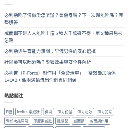
必利勁吃了沒做愛怎麼辦？會傷身嗎？下一次還能吃嗎？完
整解答
威而鋼不是人人能吃！這 5 種人千萬碰不得，第 3 種最易被
忽略
必利勁與生育能力無關：早洩男性的安心選擇
壯陽藥可以喝酒嗎？影響效果與安全性解析
必利吉（P-Force）副作用「全套清單」：雙效疊加唔係
1+1=2，係兩邊輪流出你個胃同個頭
熱點關注
B糖
levitra 樂威壯
偉哥
偉哥份量
偉哥功效
偉哥犯法
勃起功能障礙
印度樂威壯
壯陽藥
威而鋼
威而鋼作用