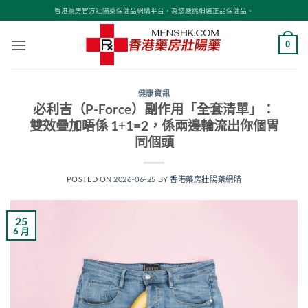
Skip
香港藥房官方壯陽藥保健品網購平台，為您嚴挑細選正品保健品。
to
content
0
健康資訊
必利吉（P-Force）副作用「全套清單」：
雙效疊加唔係 1+1=2，係兩邊輪流出你個胃
同個頭
POSTED ON
2026-06-25
BY
香港藥房壯陽藥網購
25
6 月