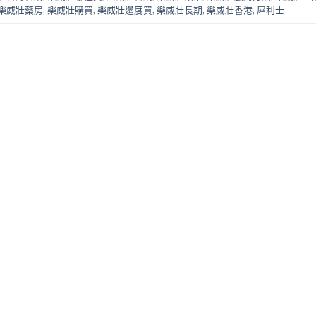
樂威壯藥房
,
樂威壯購買
,
樂威壯邊度買
,
樂威壯長期
,
樂威壯香港
,
犀利士