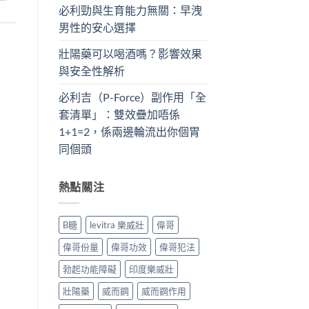
必利勁與生育能力無關：早洩
男性的安心選擇
壯陽藥可以喝酒嗎？影響效果
與安全性解析
必利吉（P-Force）副作用「全
套清單」：雙效疊加唔係
1+1=2，係兩邊輪流出你個胃
同個頭
熱點關注
B糖
levitra 樂威壯
偉哥
偉哥份量
偉哥功效
偉哥犯法
勃起功能障礙
印度樂威壯
壯陽藥
威而鋼
威而鋼作用