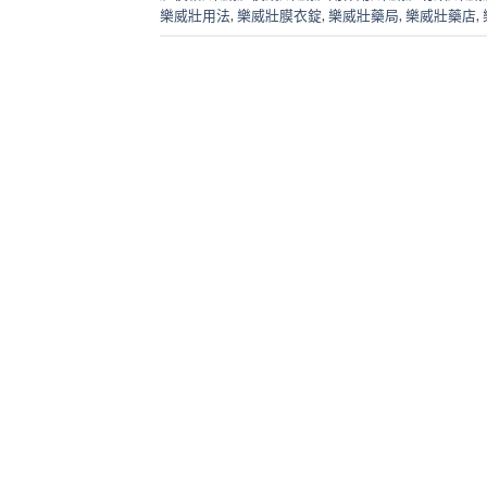
樂威壯用法
,
樂威壯膜衣錠
,
樂威壯藥局
,
樂威壯藥店
,