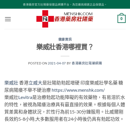
Skip
香港藥房官方壯陽藥保健品網購平台，為您嚴挑細選正品保健品。
to
content
0
健康資訊
樂威壯香港哪裡買？
POSTED ON
2021-04-07
BY
香港藥房壯陽藥網購
樂威壯
香港
立威大
是壯陽助勃起增硬 印度樂威壯學名藥 糖
尿病陽痿不舉不硬治療
https://www.menshk.com/
樂威壯
Levitra
是治療勃起功能障礙的有效藥物，有易溶於水
的特性，被視為陽痿治療具有最直接的效果。根據每個人體
質差異和身體狀況，於性行為前15-30分鐘服用。比威爾剛
長效約5-8小時,大多數服用者在24小時後仍具有勃起功效。