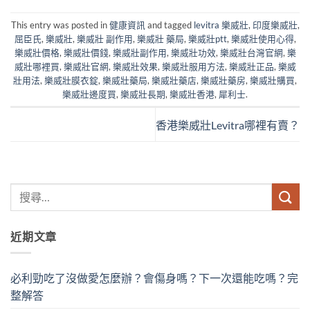
This entry was posted in
健康資訊
and tagged
levitra 樂威壯
,
印度樂威壯
,
屈臣氏
,
樂威壯
,
樂威壯 副作用
,
樂威壯 藥局
,
樂威壯ptt
,
樂威壯使用心得
,
樂威壯價格
,
樂威壯價錢
,
樂威壯副作用
,
樂威壯功效
,
樂威壯台灣官網
,
樂
威壯哪裡買
,
樂威壯官網
,
樂威壯效果
,
樂威壯服用方法
,
樂威壯正品
,
樂威
壯用法
,
樂威壯膜衣錠
,
樂威壯藥局
,
樂威壯藥店
,
樂威壯藥房
,
樂威壯購買
,
樂威壯邊度買
,
樂威壯長期
,
樂威壯香港
,
犀利士
.
香港樂威壯Levitra哪裡有賣？
近期文章
必利勁吃了沒做愛怎麼辦？會傷身嗎？下一次還能吃嗎？完
整解答