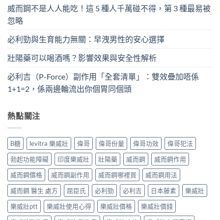
威而鋼不是人人能吃！這 5 種人千萬碰不得，第 3 種最易被
忽略
必利勁與生育能力無關：早洩男性的安心選擇
壯陽藥可以喝酒嗎？影響效果與安全性解析
必利吉（P-Force）副作用「全套清單」：雙效疊加唔係
1+1=2，係兩邊輪流出你個胃同個頭
熱點關注
B糖
levitra 樂威壯
偉哥
偉哥份量
偉哥功效
偉哥犯法
勃起功能障礙
印度樂威壯
壯陽藥
威而鋼
威而鋼作用
威而鋼價格
威而鋼副作用
威而鋼哪裡買
威而鋼用法
威而鋼 醫生 處方
屈臣氏
必利勁
必利吉
日本藤素
樂威壯
樂威壯ptt
樂威壯使用心得
樂威壯價格
樂威壯價錢