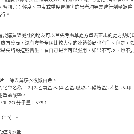
進行。腎損害：輕度、中度或重度腎損害的患者均無需進行劑量調整
進行。
需要購買樂威壯的朋友可以首先考慮拿處方單去正規的處方藥局
了處方藥局，還有壹些全國比較大型的連鎖藥局也有售。但是，
還是先諮詢這些醫生，看自己是否可以服用，如果不可以，也不
膜衣片，除去薄膜衣後顯白色。
為 ：2-[2-乙氧基-5-(4-乙基-哌嗪-1-磺胺基)-苯基]-5-甲
-4-酮單鹽酸鹽。
3H2O 分子量：579.1
（ED）。
品標識為準)