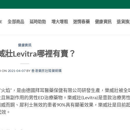
E
全部商品
延時助勃
增大增粗
迷情春藥
健康資訊
退貨換
健康資訊
壯Levitra哪裡有賣？
D ON
2021-04-07
BY
香港藥房壯陽藥網購
“火焰”，是由德國拜耳醫藥保健有限公司研發生產，樂威壯被全
副作用的男性ED治療藥物。樂威壯(Levitra)是壹款治療男性
威而鋼、犀利士無效的患者90%具有顯著效果，樂威壯是目前
起效。