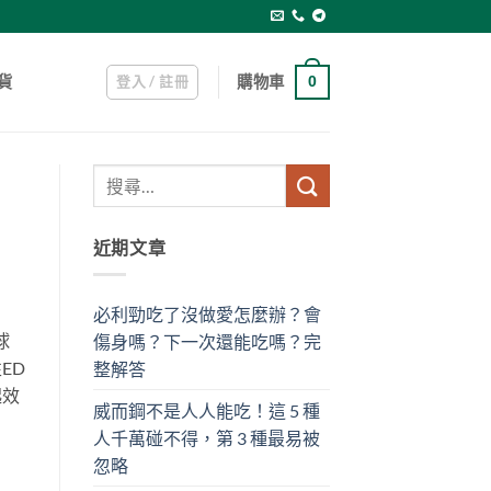
登入 / 註冊
購物車
貨
0
近期文章
必利勁吃了沒做愛怎麼辦？會
球
傷身嗎？下一次還能吃嗎？完
ED
整解答
起效
威而鋼不是人人能吃！這 5 種
人千萬碰不得，第 3 種最易被
忽略