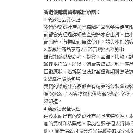
香港優購購買樂威壯承諾：
1.樂威壯品質保證
我們的樂威壯產品是德國拜耳醫藥保健有限
前都會先經過詳細檢查完好才會出貨。並
商品時，有損毀而無法使用，請與本站的
2.樂威壯商品享有7日鑑賞期(包含假日)
鑑賞期係供您參考、觀賞、品鑑、比較，請保
辦理退換貨。所以，消費者購買犀利士產
回復原狀，若拆開包裝封套鑑賞期將無法
3.樂威壯隱秘包裝
我們的樂威壯商品都會有精美的包裝盒包
寫”XX公司” 內容物欄也僅填寫”禮品”
您知道。
4.樂威壯安全保密
由於本站出售的樂威壯商品具有特殊性，本
客的資料和私隱權。承諾在遵守個人資料(
則)，並確保公司職員遵守最嚴格的安全和