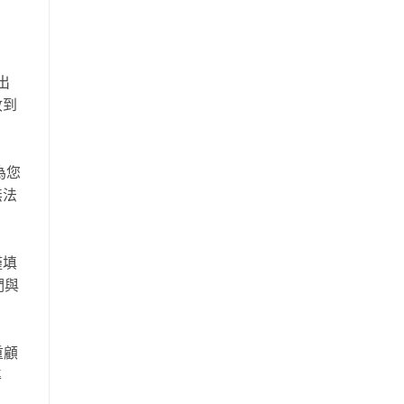
出
收到
為您
無法
僅填
們與
重顧
準