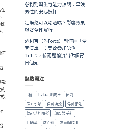
必利勁與生育能力無關：早洩
凡在
男性的安心選擇
、
壯陽藥可以喝酒嗎？影響效果
換即
與安全性解析
人
必利吉（P-Force）副作用「全
套清單」：雙效疊加唔係
如何
1+1=2，係兩邊輪流出你個胃
同個頭
還
熱點關注
退款
款的
B糖
levitra 樂威壯
偉哥
付款
偉哥份量
偉哥功效
偉哥犯法
提
勃起功能障礙
印度樂威壯
壯陽藥
威而鋼
威而鋼作用
投