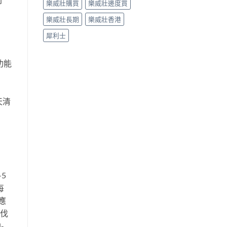
樂威壯購買
樂威壯邊度買
樂威壯長期
樂威壯香港
犀利士
功能
天清
。
5
每
應
於伐
-