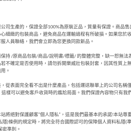
公司生產的，保證全部100%為原裝正品，質量有保證。商品售
小心細緻的包裝商品，避免商品在運輸過程有所破損。如果您於
客服人員聯絡，我們會立即為您更換同款新品。
持 /原商品包裝/商品/說明書/標籤/ 的整體完整，缺一恕無法
品若不確定是否使用時，請勿拆開樂威壯包裝封套，因其性質上
適用。
裝，從表面完全看不出是什麼產品，包括運送聯單上的公司名稱
 字樣，這樣可以避免客戶收貨時的尷尬局面。我們保證內容物只有我
站將絕對保護顧客”個人隱私”，這是我們最基本的承諾!本站尊
私隱)條例的規定時，將完全符合國際認可的保障個人資料私隱(
保密準則。