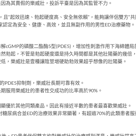
是因為其賣假的樂威壯，投訴平臺是因為其監管不力。
5抑製劑，且“起效迅速、勃起硬度高、安全無依賴”，能夠讓伴侶雙方“共
家認定為安全、健康、高效，並且無副作用的男性ED治療藥物。
cGMP的磷酸二酯酶5型(PDE5)，增加性刺激作用下海綿體局
自然勃起，不管是勃起硬度還是持久時間都是其他壯陽藥的幾倍
較低，樂威壯是壹種讓陰莖增硬助勃效果超乎想像的壯陽藥。
的PDE5抑制劑，樂威壯長期可靠有效。
期服用樂威壯的患者性交成功的比率高於90%。
明顯優於其他同類產品。因此有接近半數的患者最喜歡樂威壯。
對糖尿病合並ED的治療效果非常顯著，有超過70%的此類患者服
之後，ED患者伴侶雙方均對樂威壯的治療感到滿意，樂威壯提高