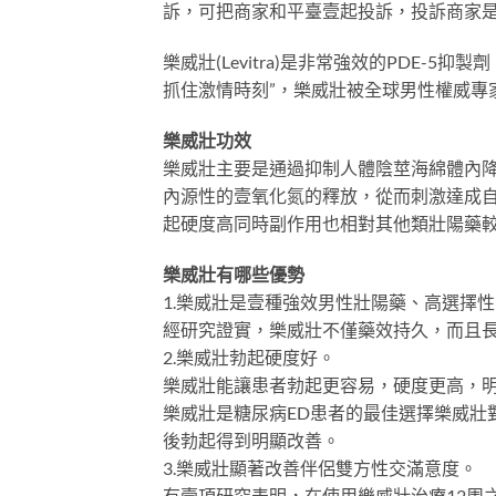
訴，可把商家和平臺壹起投訴，投訴商家
樂威壯(Levitra)是非常強效的PDE-
抓住激情時刻”，樂威壯被全球男性權威專
樂威壯功效
樂威壯主要是通過抑制人體陰莖海綿體內降解
內源性的壹氧化氮的釋放，從而刺激達成
起硬度高同時副作用也相對其他類壯陽藥
樂威壯有哪些優勢
1.樂威壯是壹種強效男性壯陽藥、高選擇性
經研究證實，樂威壯不僅藥效持久，而且長
2.樂威壯勃起硬度好。
樂威壯能讓患者勃起更容易，硬度更高，
樂威壯是糖尿病ED患者的最佳選擇樂威壯
後勃起得到明顯改善。
3.樂威壯顯著改善伴侶雙方性交滿意度。
有壹項研究表明，在使用樂威壯治療12周