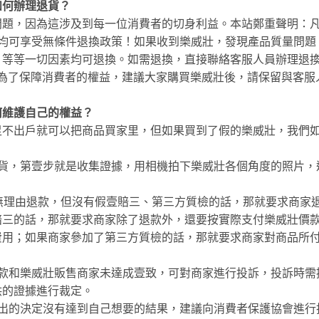
如何辦理退貨？
問題，因為這涉及到每一位消費者的切身利益。本站鄭重聲明：
內均可享受無條件退換政策！如果收到樂威壯，發現產品質量問題
，等等一切因素均可退換。如需退換，直接聯絡客服人員辦理退
。為了保障消費者的權益，建議大家購買樂威壯後，請保留與客服
何維護自己的權益？
足不出戶就可以把商品買家里，但如果買到了假的樂威壯，我們
假貨，第壹步就是收集證據，用相機拍下樂威壯各個角度的照片，
無理由退款，但沒有假壹賠三、第三方質檢的話，那就要求商家
賠三的話，那就要求商家除了退款外，還要按實際支付樂威壯價
費用；如果商家參加了第三方質檢的話，那就要求商家對商品所
賠款和樂威壯販售商家未達成壹致，可對商家進行投訴，投訴時需
供的證據進行裁定。
作出的決定沒有達到自己想要的結果，建議向消費者保護協會進行