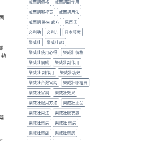
威而鋼價格
威而鋼副作用
威而鋼哪裡買
威而鋼用法
同
威而鋼 醫生 處方
屈臣氏
必利勁
必利吉
日本藤素
樂威壯
樂威壯ptt
部
樂威壯使用心得
樂威壯價格
，勃
樂威壯價錢
樂威壯副作用
樂威壯 副作用
樂威壯功效
樂威壯台灣官網
樂威壯哪裡買
樂威壯官網
樂威壯效果
樂威壯服用方法
樂威壯正品
樂威壯用法
樂威壯膜衣錠
藥
樂威壯藥局
樂威壯 藥局
樂威壯藥店
樂威壯藥房
了