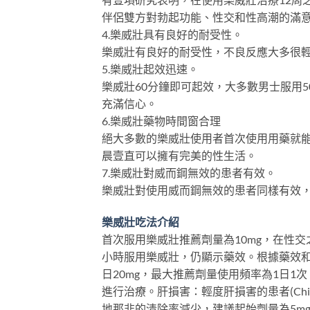
伴侶雙方對勃起功能、性交和性高潮的滿
4.樂威壯具有良好的耐受性。
樂威壯有良好的耐受性，不良反應大多很
5.樂威壯起效迅速。
樂威壯60分鐘即可起效，大多數男士服用
充滿信心。
6.樂威壯藥物時間窗合理
絕大多數的樂威壯使用者首次使用用藥就能
晨壹直可以擁有完美的性生活。
7.樂威壯對威而鋼無效的患者有效。
樂威壯對使用威而鋼無效的患者同樣有效，
樂威壯吃法介紹
首次服用樂威壯推薦劑量為10mg，在性交之前
小時服用樂威壯，仍顯示藥效。根據藥效和
日20mg，最大推薦劑量使用頻率為1日
進行治療。肝損害：輕度肝損害的患者(Child-
地那非的清除率減少，建議起始劑量為5mg，