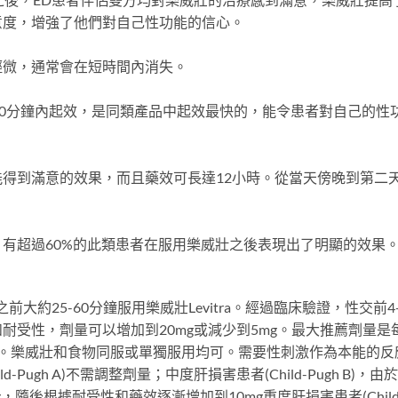
意度，增強了他們對自己性功能的信心。
輕微，通常會在短時間內消失。
50分鐘內起效，是同類產品中起效最快的，能令患者對自己的性
得到滿意的效果，而且藥效可長達12小時。從當天傍晚到第二
有超過60%的此類患者在服用樂威壯之後表現出了明顯的效果
大約25-60分鐘服用樂威壯Levitra。經過臨床驗證，性交前4-
耐受性，劑量可以增加到20mg或減少到5mg。最大推薦劑量是
1次。樂威壯和食物同服或單獨服用均可。需要性刺激作為本能的反
Pugh A)不需調整劑量；中度肝損害患者(Child-Pugh B)，由
隨後根據耐受性和藥效逐漸增加到10mg重度肝損害患者(Child