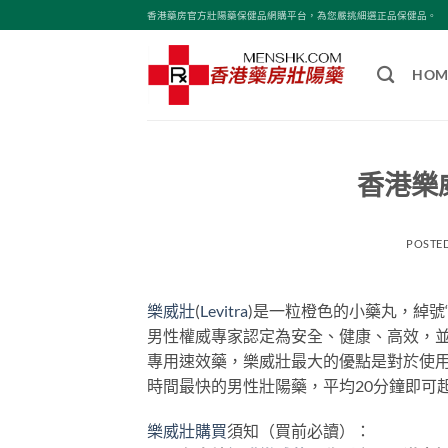
Skip
香港藥房官方壯陽藥保健品網購平台，為您嚴挑細選正品保健品。
to
content
HOM
香港樂威
POSTE
樂威壯
(
Levitra
)是一粒橙色的小藥丸，綽號
男性權威專家認定為安全、健康、高效，並且無
專用速效藥，樂威壯最大的優點是對於使用
時間最快的男性壯陽藥，平均20分鐘即可
樂威壯購買
須知（買前必讀）：