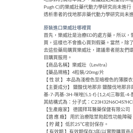
Pugh C)的樂威壯藥代動力學研究尚未
透析患者的伐地那非藥代動力學研究尚未
原裝進口樂威壯哪裡買
首先，樂威壯是治療ED的處方藥，所以，
買，這樣也不會擔心買到假藥。當然，除
去這些藥局購買樂威壯，建議患者朋友們
目購買服用。
【商品名稱】樂威壯（Levitra）
【藥品規格】4粒裝/20mg/片
【 性 狀 】 本品為淺橙色至暗橙色的薄
【主要成分】 鹽酸伐地那非 鹽酸伐地那非的化學名
基-7-丙基-3H-咪唑[5,1-f]-[1,2,4]三聯氮
其結構式為：分子式：C23H32N6O4S?HCl?
【生產廠家】 德國拜耳醫藥保健有限公司
【適 應 癥】 用於治療陰莖勃起性功能障礙
【 貯 藏 】低於25℃密封保存。
【 有效期 】有效期保存3年(以實際購買商