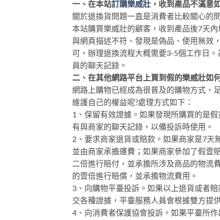
一、在本站
訂購樂威壯
，收到產品不滿意
關於退換貨問題一直是消費者比較關心的
本站購買樂威壯的顧客，收到產品後7天
與網頁描述不符、發現是偽品、使用無效
可，辦理退換流程大概需要3-5個工作日
員的聊天記錄。
二、在其他網路平台上買到假的樂威壯如
網路上購物已經成為很普及的購物方式，
維護自己的權益呢?處理方式如下：
1、保留有效證據。如果發現所購買的是
有與商家的聊天記錄，以備投訴時使用。
2、要求商家退貨或賠款。如果商家是7天
並由商家承擔運費；如果商家參加了假壹
二倍進行賠付，並承擔所涉及商品的物流
的壹倍進行賠償，並承擔物流費用。
3、向購物平臺投訴。如果以上退貨或者
交各種證據，平臺服務人員會根據雙方提
4、向消費者保護協會投訴。如果平臺所