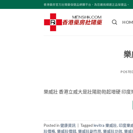
Skip
香港藥房官方壯陽藥保健品網購平台，為您嚴挑細選正品保健品。
to
content
HOM
樂
POSTE
樂威壯 香港立威大是壯陽助勃起增硬 印度樂威壯學
Posted in
健康資訊
|
Tagged
levitra 樂威壯
,
印度樂
壯價格
,
樂威壯價錢
,
樂威壯副作用
,
樂威壯功效
,
樂威