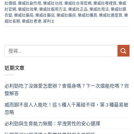
壯價錢
,
樂威壯副作用
,
樂威壯功效
,
樂威壯台灣官網
,
樂威壯哪裡買
,
樂威
壯官網
,
樂威壯效果
,
樂威壯服用方法
,
樂威壯正品
,
樂威壯用法
,
樂威壯膜
衣錠
,
樂威壯藥局
,
樂威壯藥店
,
樂威壯藥房
,
樂威壯購買
,
樂威壯邊度買
,
樂
威壯長期
,
樂威壯香港
,
犀利士
近期文章
必利勁吃了沒做愛怎麼辦？會傷身嗎？下一次還能吃嗎？完
整解答
威而鋼不是人人能吃！這 5 種人千萬碰不得，第 3 種最易被
忽略
必利勁與生育能力無關：早洩男性的安心選擇