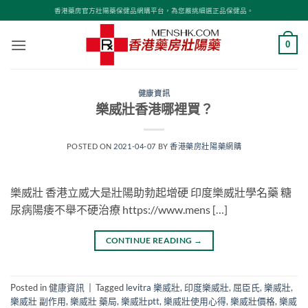
Skip
香港藥房官方壯陽藥保健品網購平台，為您嚴挑細選正品保健品。
to
content
0
健康資訊
樂威壯香港哪裡買？
POSTED ON
2021-04-07
BY
香港藥房壯陽藥網購
樂威壯 香港立威大是壯陽助勃起增硬 印度樂威壯學名藥 糖
尿病陽痿不舉不硬治療 https://www.mens […]
CONTINUE READING
→
Posted in
健康資訊
|
Tagged
levitra 樂威壯
,
印度樂威壯
,
屈臣氏
,
樂威壯
,
樂威壯 副作用
,
樂威壯 藥局
,
樂威壯ptt
,
樂威壯使用心得
,
樂威壯價格
,
樂威