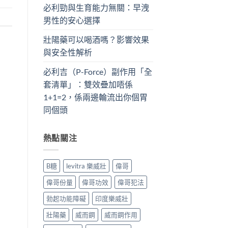
必利勁與生育能力無關：早洩
男性的安心選擇
壯陽藥可以喝酒嗎？影響效果
與安全性解析
必利吉（P-Force）副作用「全
套清單」：雙效疊加唔係
1+1=2，係兩邊輪流出你個胃
同個頭
熱點關注
B糖
levitra 樂威壯
偉哥
偉哥份量
偉哥功效
偉哥犯法
勃起功能障礙
印度樂威壯
壯陽藥
威而鋼
威而鋼作用