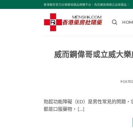
Skip
香港藥房官方壯陽藥保健品網購平台，為您嚴挑細選正品保健品。
to
content
HOM
威而鋼偉哥或立威大樂
POSTE
勃起功能障礙（ED）是男性常見的問題，
都是口服藥物， […]