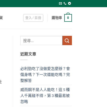
登入 / 註冊
購物車
貨
0
近期文章
必利勁吃了沒做愛怎麼辦？會
傷身嗎？下一次還能吃嗎？完
整解答
壯
威而鋼不是人人能吃！這 5 種
人千萬碰不得，第 3 種最易被
忽略