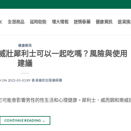
E
全部商品
延時助勃
增大增粗
迷情春藥
健康資訊
退貨換
健康資訊
威壯犀利士可以一起吃嗎？風險與使用
建議
D ON
2023-05-03
BY
香港藥房壯陽藥網購
它可能會影響男性的性生活和心理健康。犀利士、威而鋼和樂威
CONTINUE READING
→