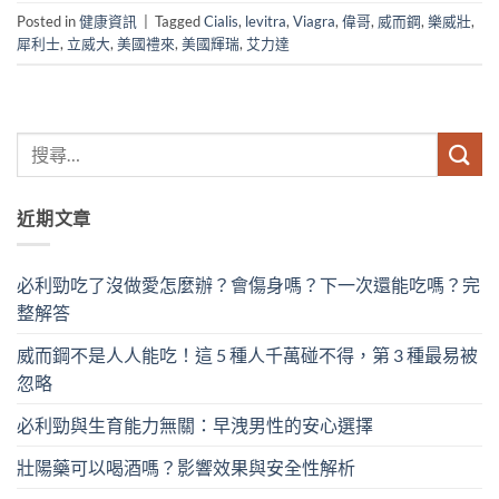
Posted in
健康資訊
|
Tagged
Cialis
,
levitra
,
Viagra
,
偉哥
,
威而鋼
,
樂威壯
,
犀利士
,
立威大
,
美國禮來
,
美國輝瑞
,
艾力達
近期文章
必利勁吃了沒做愛怎麼辦？會傷身嗎？下一次還能吃嗎？完
整解答
威而鋼不是人人能吃！這 5 種人千萬碰不得，第 3 種最易被
忽略
必利勁與生育能力無關：早洩男性的安心選擇
壯陽藥可以喝酒嗎？影響效果與安全性解析