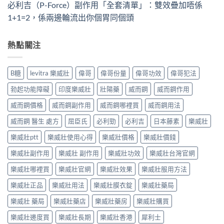
必利吉（P-Force）副作用「全套清單」：雙效疊加唔係
1+1=2，係兩邊輪流出你個胃同個頭
熱點關注
B糖
levitra 樂威壯
偉哥
偉哥份量
偉哥功效
偉哥犯法
勃起功能障礙
印度樂威壯
壯陽藥
威而鋼
威而鋼作用
威而鋼價格
威而鋼副作用
威而鋼哪裡買
威而鋼用法
威而鋼 醫生 處方
屈臣氏
必利勁
必利吉
日本藤素
樂威壯
樂威壯ptt
樂威壯使用心得
樂威壯價格
樂威壯價錢
樂威壯副作用
樂威壯 副作用
樂威壯功效
樂威壯台灣官網
樂威壯哪裡買
樂威壯官網
樂威壯效果
樂威壯服用方法
樂威壯正品
樂威壯用法
樂威壯膜衣錠
樂威壯藥局
樂威壯 藥局
樂威壯藥店
樂威壯藥房
樂威壯購買
樂威壯邊度買
樂威壯長期
樂威壯香港
犀利士