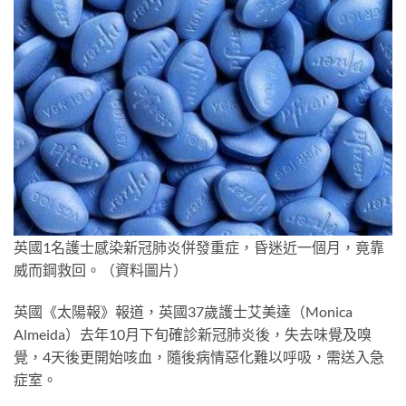
英國1名護士感染新冠肺炎併發重症，昏迷近一個月，竟靠
威而鋼救回。（資料圖片）
英國《太陽報》報道，英國37歲護士艾美達（Monica
Almeida）去年10月下旬確診新冠肺炎後，失去味覺及嗅
覺，4天後更開始咳血，隨後病情惡化難以呼吸，需送入急
症室。