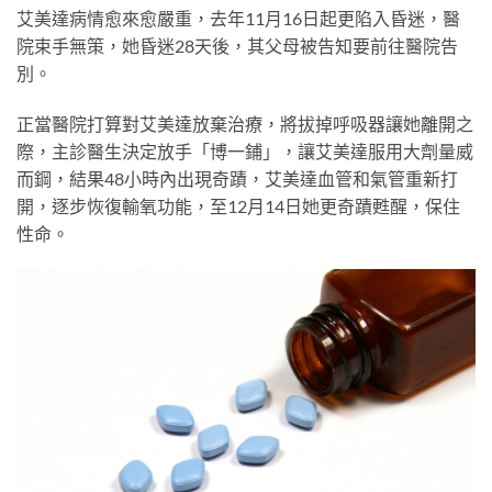
艾美達病情愈來愈嚴重，去年11月16日起更陷入昏迷，醫
院束手無策，她昏迷28天後，其父母被告知要前往醫院告
別。
正當醫院打算對艾美達放棄治療，將拔掉呼吸器讓她離開之
際，主診醫生決定放手「博一鋪」，讓艾美達服用大劑量威
而鋼，結果48小時內出現奇蹟，艾美達血管和氣管重新打
開，逐步恢復輸氧功能，至12月14日她更奇蹟甦醒，保住
性命。