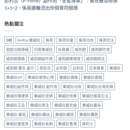
必利吉（P-Force）副作用「全套清單」：雙效疊加唔係
1+1=2，係兩邊輪流出你個胃同個頭
熱點關注
B糖
levitra 樂威壯
偉哥
偉哥份量
偉哥功效
偉哥犯法
勃起功能障礙
印度樂威壯
壯陽藥
威而鋼
威而鋼作用
威而鋼價格
威而鋼副作用
威而鋼哪裡買
威而鋼用法
威而鋼 醫生 處方
屈臣氏
必利勁
必利吉
日本藤素
樂威壯
樂威壯ptt
樂威壯使用心得
樂威壯價格
樂威壯價錢
樂威壯副作用
樂威壯 副作用
樂威壯功效
樂威壯台灣官網
樂威壯哪裡買
樂威壯官網
樂威壯效果
樂威壯服用方法
樂威壯正品
樂威壯用法
樂威壯膜衣錠
樂威壯藥局
樂威壯 藥局
樂威壯藥店
樂威壯藥房
樂威壯購買
樂威壯邊度買
樂威壯長期
樂威壯香港
犀利士