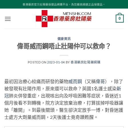
Skip
香港藥房官方壯陽藥保健品網購平台，為您嚴挑細選正品保健品。
to
content
0
健康資訊
偉哥威而鋼唔止壯陽仲可以救命？
POSTED ON
2023-01-04
BY
香港藥房壯陽藥網購
最初因治療心絞痛而研發的藥物
威而鋼
（又稱
偉哥
），除了
被發現有壯陽作用，原來還可以救命？英國1名護士感染
新
冠
肺炎併發重症，出現咳出向及呼吸困難等症狀，昏迷近1
個月後看不到轉機，院方決定放棄治療，打算拔掉呼吸器讓
她「離開」。到最後關頭，醫生卻決定放手一博，對昏迷護
士處方大劑量威而鋼，2天後護士竟奇蹟甦醒。