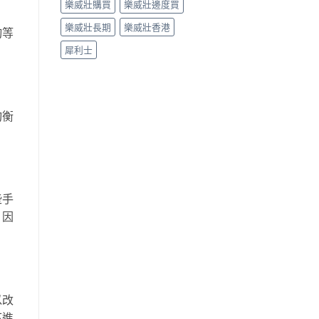
樂威壯購買
樂威壯邊度買
樂威壯長期
樂威壯香港
詢等
犀利士
均衡
些手
，因
以改
下進