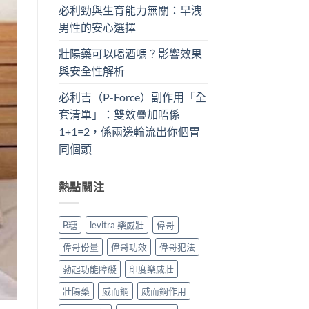
必利勁與生育能力無關：早洩
男性的安心選擇
壯陽藥可以喝酒嗎？影響效果
與安全性解析
必利吉（P-Force）副作用「全
套清單」：雙效疊加唔係
1+1=2，係兩邊輪流出你個胃
同個頭
熱點關注
B糖
levitra 樂威壯
偉哥
偉哥份量
偉哥功效
偉哥犯法
勃起功能障礙
印度樂威壯
壯陽藥
威而鋼
威而鋼作用