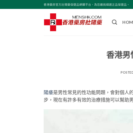
Skip
香港藥房官方壯陽藥保健品網購平台，為您嚴挑細選正品保健品。
to
content
HOM
香港男
POSTE
陽痿
是男性常見的性功能問題，會對個人
步，現在有許多有效的治療措施可以幫助