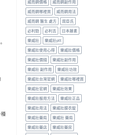
威而鋼價格
威而鋼副作用
威而鋼哪裡買
威而鋼用法
威而鋼 醫生 處方
屈臣氏
必利勁
必利吉
日本藤素
樂威壯
樂威壯ptt
。
樂威壯使用心得
樂威壯價格
樂威壯價錢
樂威壯副作用
樂威壯 副作用
樂威壯功效
勃
樂威壯台灣官網
樂威壯哪裡買
樂威壯官網
樂威壯效果
樂威壯服用方法
樂威壯正品
樂威壯用法
樂威壯膜衣錠
一種
樂威壯藥局
樂威壯 藥局
樂威壯藥店
樂威壯藥房