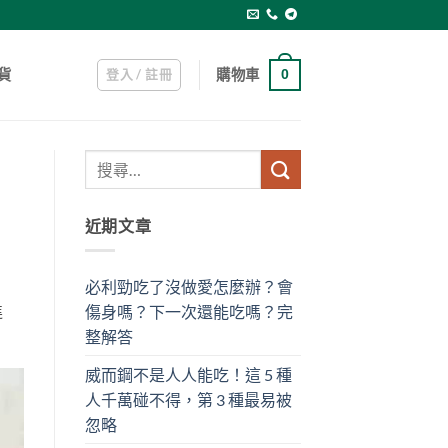
登入 / 註冊
購物車
貨
0
近期文章
必利勁吃了沒做愛怎麼辦？會
進
傷身嗎？下一次還能吃嗎？完
整解答
威而鋼不是人人能吃！這 5 種
人千萬碰不得，第 3 種最易被
忽略