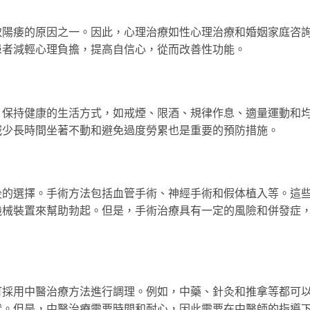
致陽痿的原因之一。因此，心理治療如性心理治療和婚姻家庭咨
患者減輕心理負擔，提高自信心，從而改善性功能。
。保持健康的生活方式，如戒煙、限酒、規律作息、適量運動和
減少長時間坐著不動和避免過度勞累也是重要的預防措施。
後的選擇。手術方法包括血管手術、神經手術和假体植入等。這
機械裝置來幫助勃起。但是，手術治療具有一定的風險和併發症
可採用中醫治療方法進行調理。例如，中藥、針灸和推拿等都可
狀。但是，中醫治療需要時間和耐心，因此需要在中醫師的指導