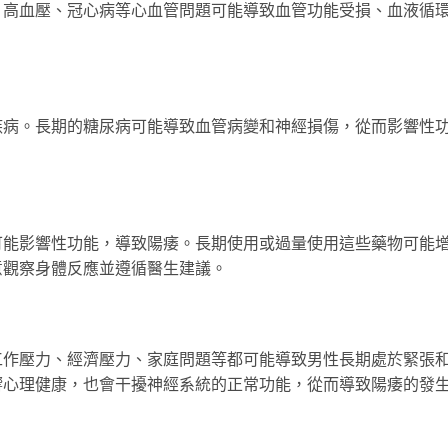
。高血壓、冠心病等心血管問題可能導致血管功能受損、血液循
疾病。長期的糖尿病可能導致血管病變和神經損傷，從而影響性
可能影響性功能，導致陽痿。長期使用或過量使用這些藥物可能
意觀察身體反應並遵循醫生建議。
工作壓力、經濟壓力、家庭問題等都可能導致男性長期處於緊張
響心理健康，也會干擾神經系統的正常功能，從而導致陽痿的發