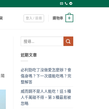
登入 / 註冊
購物車
貨
0
近期文章
必利勁吃了沒做愛怎麼辦？會
，陽
傷身嗎？下一次還能吃嗎？完
整解答
威而鋼不是人人能吃！這 5 種
人千萬碰不得，第 3 種最易被
忽略