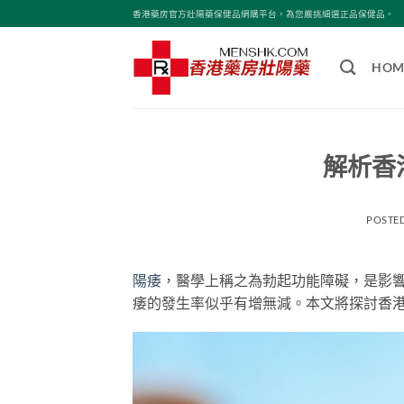
Skip
香港藥房官方壯陽藥保健品網購平台，為您嚴挑細選正品保健品。
to
content
HOM
解析香
POSTE
陽痿
，醫學上稱之為勃起功能障礙，是影
痿的發生率似乎有增無減。本文將探討香