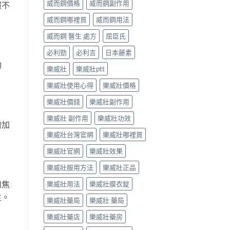
威而鋼價格
威而鋼副作用
環不
威而鋼哪裡買
威而鋼用法
威而鋼 醫生 處方
屈臣氏
必利勁
必利吉
日本藤素
功
樂威壯
樂威壯ptt
樂威壯使用心得
樂威壯價格
樂威壯價錢
樂威壯副作用
樂威壯 副作用
樂威壯功效
增加
樂威壯台灣官網
樂威壯哪裡買
樂威壯官網
樂威壯效果
樂威壯服用方法
樂威壯正品
和焦
樂威壯用法
樂威壯膜衣錠
生。
樂威壯藥局
樂威壯 藥局
樂威壯藥店
樂威壯藥房