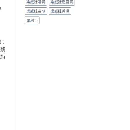
樂威壯購買
樂威壯邊度買
功
樂威壯長期
樂威壯香港
犀利士
構；
接觸
支持