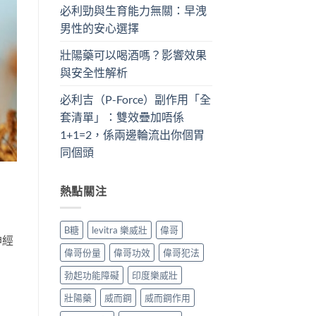
必利勁與生育能力無關：早洩
男性的安心選擇
壯陽藥可以喝酒嗎？影響效果
與安全性解析
必利吉（P-Force）副作用「全
套清單」：雙效疊加唔係
1+1=2，係兩邊輪流出你個胃
同個頭
熱點關注
B糖
levitra 樂威壯
偉哥
神經
偉哥份量
偉哥功效
偉哥犯法
勃起功能障礙
印度樂威壯
壯陽藥
威而鋼
威而鋼作用