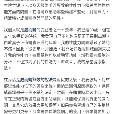
生陰莖短小、以及因頻繁手淫導致的性能力下降等男性性功
能方面的問題。它還可以幫助那些勃起不堅硬、射精無力、
精液稀少或無精症等問題的男性。
我個人就是
威而鋼
的受益者之一。去年，我已經33歲，但在
去年10月份的時候，我發現自己不能夠滿足妻子達到高潮。
由於妻子正值需求旺盛的年齡，我的性能力問題導致了她的
不滿。因此，從去年11月開始，我開始通過服用威而鋼來提
升我的性能力。這種藥物可以啟動腎功能，增強睾丸細胞的
分泌，不僅提高了我的性能力，還改善了我的身體健康指
數。
在弄清楚
威而鋼無效的說法
是虛假的之後，我要強調，對於
那些性能力低下的男性來說，無論是因何原因導致的，選擇
威而鋼都是一個不錯的決定。然而，在購買時務必小心，只
有在正規的商城或官方網站購買，才能確保買到真正的威而
鋼，並且它的效果會更加顯著。如果你希望讓自己的生殖器
變得更粗更長，那麼需要連續幾個月的使用，效果將更加明