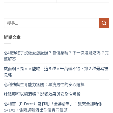
近期文章
必利勁吃了沒做愛怎麼辦？會傷身嗎？下一次還能吃嗎？完
整解答
威而鋼不是人人能吃！這 5 種人千萬碰不得，第 3 種最易被
忽略
必利勁與生育能力無關：早洩男性的安心選擇
壯陽藥可以喝酒嗎？影響效果與安全性解析
必利吉（P-Force）副作用「全套清單」：雙效疊加唔係
1+1=2，係兩邊輪流出你個胃同個頭