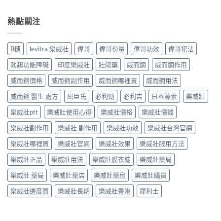
熱點關注
B糖
levitra 樂威壯
偉哥
偉哥份量
偉哥功效
偉哥犯法
勃起功能障礙
印度樂威壯
壯陽藥
威而鋼
威而鋼作用
威而鋼價格
威而鋼副作用
威而鋼哪裡買
威而鋼用法
威而鋼 醫生 處方
屈臣氏
必利勁
必利吉
日本藤素
樂威壯
樂威壯ptt
樂威壯使用心得
樂威壯價格
樂威壯價錢
樂威壯副作用
樂威壯 副作用
樂威壯功效
樂威壯台灣官網
樂威壯哪裡買
樂威壯官網
樂威壯效果
樂威壯服用方法
樂威壯正品
樂威壯用法
樂威壯膜衣錠
樂威壯藥局
樂威壯 藥局
樂威壯藥店
樂威壯藥房
樂威壯購買
樂威壯邊度買
樂威壯長期
樂威壯香港
犀利士