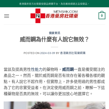
Skip
香港藥房官方壯陽藥保健品網購平台，為您嚴挑細選正品保健品。
to
content
0
健康資訊
威而鋼為什麼有人說它無效？
POSTED ON
2024-03-09
BY
香港藥房壯陽藥網購
當談及提高男性
性能力
的藥物時，
威而鋼
一直是備受關注的
產品之一。然而，關於威而鋼是否有效存在著各種各樣的觀
點。有人說它不起作用，但實際上，許多使用過的男性都成
為了它的忠實受益者。在決定使用威而鋼之前，瞭解一下這
種藥物是否真的無效，可以讓你更加放心地選擇它。