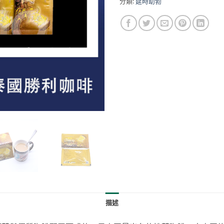
分類:
延時助勃
描述