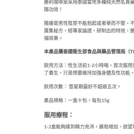
勝利咖啡是采用泰國當地多種純天然名貴
陽功效！
陽痿是男性陰莖不能勃起或者舉而不堅，
廣集秘方，經專家論證，研制出的特效，
福效果。
本產品獲泰國衛生部食品與藥品管理局（Tha
飲用方法：性生活前1-2小時喝，首次服用
了養生，只是想要維持加強身體及性功能，
飲用次數： 壹星期最好不超過五次。
產品規格：一盒十包，每包15g
服用療程：
1-2盒能夠達到精力充沛，晨勃增加、欲