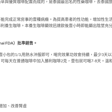
藥草與優質咖啡配置而成的，是泰國最出名的性藥咖啡，去泰國
不能完成正常房事的壹種病癥。為提高患者的性功能，增加性生
勝利養生咖啡。本養生咖啡顯效迅速飲後壹小時即能顯出陰莖充
i FDA）批準銷售。
壹小包的1/3,用熱水沖服即可，喝完效果功效會持續，最少3
可每天在普通咖啡中加入勝利咖啡2克，壹包就可喝7-8天。溫
望增加、改善腎虛