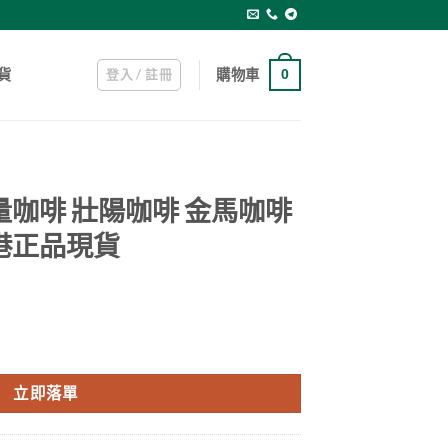
登入 / 註冊
購物車
貨
0
量咖啡 壯陽咖啡 金馬咖啡
港正品現貨
rrent
ice
 金馬咖啡滋補健體佳品 香港正品現貨 數量
09.00.
立即落單