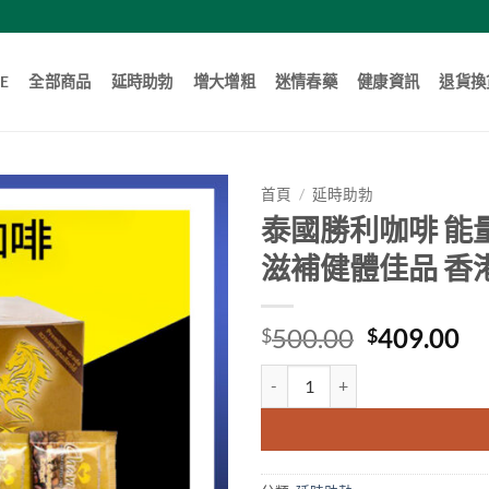
E
全部商品
延時助勃
增大增粗
迷情春藥
健康資訊
退貨換
首頁
/
延時助勃
泰國勝利咖啡 能
滋補健體佳品 香
Original
Cu
500.00
409.00
$
$
price
pr
泰國勝利咖啡 能量咖啡 壯陽咖啡
was:
is:
$500.00.
$4