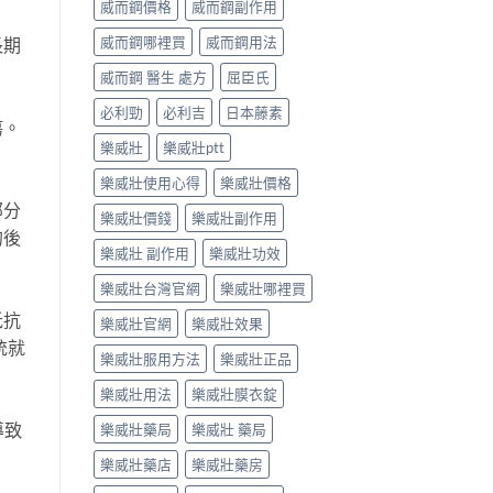
威而鋼價格
威而鋼副作用
$1,199.00
威而鋼哪裡買
威而鋼用法
長期
威而鋼 醫生 處方
屈臣氏
必利勁
必利吉
日本藤素
瘍。
樂威壯
樂威壯ptt
樂威壯使用心得
樂威壯價格
部分
樂威壯價錢
樂威壯副作用
的後
樂威壯 副作用
樂威壯功效
樂威壯台灣官網
樂威壯哪裡買
抵抗
樂威壯官網
樂威壯效果
統就
樂威壯服用方法
樂威壯正品
樂威壯用法
樂威壯膜衣錠
導致
樂威壯藥局
樂威壯 藥局
樂威壯藥店
樂威壯藥房