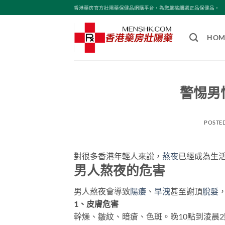
Skip
香港藥房官方壯陽藥保健品網購平台，為您嚴挑細選正品保健品。
to
content
HOM
警惕男
POSTE
對很多香港年輕人來說，
熬夜
已經成為生
男人熬夜的危害
男人熬夜會導致
陽痿
、
早洩
甚至謝頂
脫髮
1、皮膚危害
幹燥、皺紋、暗瘡、色斑。晚10點到淩晨