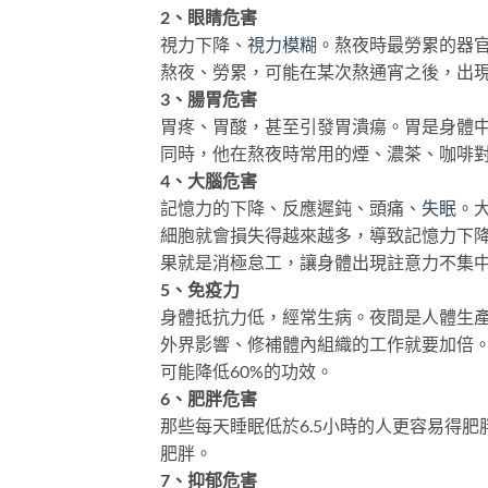
2、眼睛危害
視力下降、
視力模糊
。熬夜時最勞累的器
熬夜、勞累，可能在某次熬通宵之後，出
3、腸胃危害
胃疼、胃酸，甚至引發胃潰瘍。胃是身體
同時，他在熬夜時常用的煙、濃茶、咖啡
4、大腦危害
記憶力的下降、反應遲鈍、頭痛、
失眠
。
細胞就會損失得越來越多，導致記憶力下
果就是消極怠工，讓身體出現註意力不集
5、免疫力
身體抵抗力低，經常生病。夜間是人體生
外界影響、修補體內組織的工作就要加倍。
可能降低60%的功效。
6、肥胖危害
那些每天睡眠低於6.5小時的人更容易得
肥胖。
7、抑郁危害