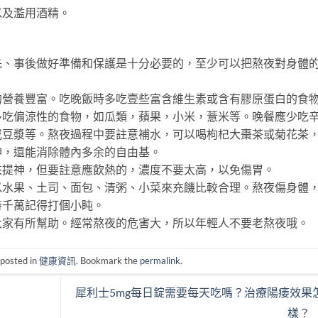
以及濫用酒精。
先、事後做好準備和保護是十分必要的，至少可以把熬夜對身體
的營養豐富。吃晚飯時多吃壹些富含維生素或含有膠原蛋白的食
多吃偏涼性的食物，如瓜類，蘋果，小米，薏米等。晚餐應少吃
或豆漿等。熬夜過程中要註意補水，可以喝枸杞大棗茶或菊花茶
神，還能消除體內多余的自由基。
來提神，但要註意應飲熱的，濃度不要太高，以免傷胃。
以水果、土司、面包、清粥、小菜來充饑比較合理。熬夜傷身體
時千萬記得打個小盹。
大家有所幫助。經常熬夜的危害大，所以年輕人不要老熬夜哦。
 posted in
健康資訊
. Bookmark the
permalink
.
犀利士5mg每日錠需要每天吃嗎？治療陽痿效果
樣？