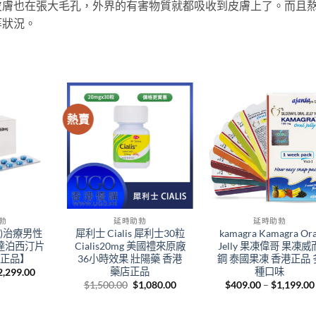
皮膚也在張大毛孔，外界的有害物質就都吸收到皮膚上了。而且
等狀況。
熱賣
+
+
勃
延時助勃
延時助勃
gy)治療男性
犀利士 Cialis 犀利士30粒
kamagra Kamagra Ora
達泊西汀片
Cialis20mg 美國禮來原廠
Jelly 果凍偉哥 果凍威
店正品】
36小時效果 壯陽藥 香港
鋼 泰國果凍 香港正品 
藥店正品
種口味
Price
2,299.00
range:
Original
Current
$
1,500.00
$
1,080.00
$
409.00
–
$
1,199.00
$399.00
price
price
through
was:
is:
$2,299.00
$1,500.00.
$1,080.00.