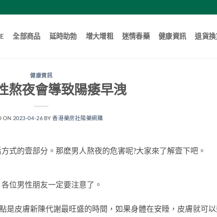
E
全部商品
延時助勃
增大增粗
迷情春藥
健康資訊
退貨換
健康資訊
性熬夜會導致陽痿早洩
D ON
2023-04-26
BY
香港藥房壯陽藥網購
活方式的壹部分。那麽男人熬夜的危害呢?大家來了解壹下吧。
，各位男性朋友一定要注意了。
2點是皮膚新陳代謝最旺盛的時間，如果身體在安睡，皮膚就可以