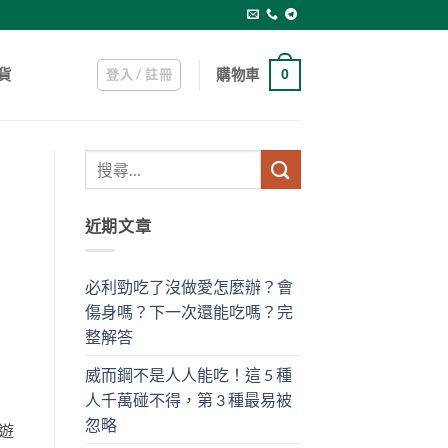
登入 / 註冊
購物車
貨
0
近期文章
必利勁吃了沒做愛怎麼辦？會
傷身嗎？下一次還能吃嗎？完
整解答
威而鋼不是人人能吃！這 5 種
人千萬碰不得，第 3 種最易被
忽略
遊