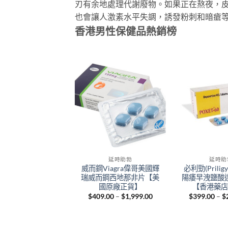
刃有余地處理代謝廢物。如果正在熬夜，
也會讓人激素水平失調，誘發粉刺和暗瘡
香港男性保健品熱銷榜
+
+
增大增粗
延時助勃
延時助
Hamer candy|悍
威而鋼Viagra偉哥美國輝
必利勁(Prili
|精力糖|人參糖|馬
瑞威而鋼西地那非片【美
陽痿早洩鹽酸
亞悍馬糖|一粒管三
國原廠正貨】
【香港藥
|香港官網正品
Price
$
409.00
–
$
1,999.00
$
399.00
–
$
range:
Original
Current
200.00
$
1,000.00
$409.00
price
price
through
was:
is:
$1,999.00
$1,200.00.
$1,000.00.