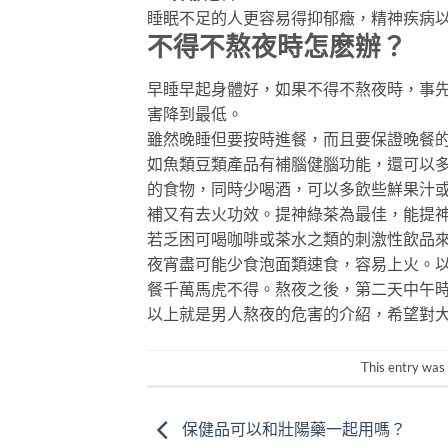
睡眠不足的人更容易得抑郁癥，精神疾病
不得不熬夜時怎麽辦？
早睡早起身體好，如果不得不熬夜時，事
害降到最低。
雖然晚睡但要按時進餐，而且要保證晚餐
如魚類豆類產品有補腦健腦功能，還可以
的食物，同時少喝酒，可以多飲些鮮果汁
補又有去火功效。提神綠茶為最佳，能提
若乏困可喝咖啡或茶水之類的刺激性飲品
夜宵盡可能少食泡面類速食，容易上火。
餐千萬馬虎不得。熬夜之後，第二天中午
以上就是男人熬夜的危害的介紹，希望對
This entry was
保健品可以和壯陽藥一起用嗎？