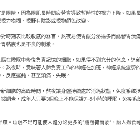
官是眼睛，因為眼肌長時間疲勞會導致暫時性的視力下降。如果
現視力模糊、視野有陰影或視物顏色改變。
中對時刻表比較敏感的器官，熬夜易使胃酸分泌過多而誘發胃潰
對胃黏膜也是不良的刺激。
大腦在睡眠中修復負責記憶的細胞，如果得不到充分的休息，這
降。熬夜時，意味著人體負責工作的神經在加班，神經系統疲勞
中、反應遲鈍，甚至頭痛、失眠。
產新細胞的高峰時間，熬夜讓身體持續處於消耗狀態，免疫系統
據調查，成年人只要3個晚上不能保證7~8小時的睡眠，免疫系
肥胖癥。睡眠不足可能使人體分泌更多的“饑餓荷爾蒙”，讓人過食