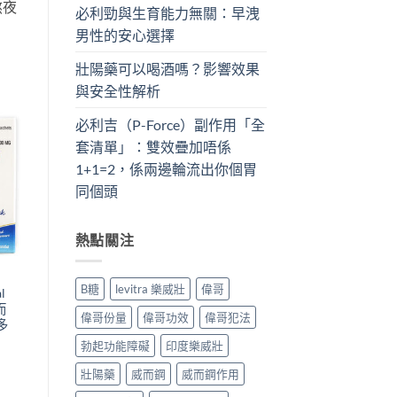
熬夜
必利勁與生育能力無關：早洩
男性的安心選擇
壯陽藥可以喝酒嗎？影響效果
與安全性解析
必利吉（P-Force）副作用「全
套清單」：雙效疊加唔係
1+1=2，係兩邊輪流出你個胃
同個頭
熱點關注
B糖
levitra 樂威壯
偉哥
l
而
偉哥份量
偉哥功效
偉哥犯法
多
勃起功能障礙
印度樂威壯
Price
range:
壯陽藥
威而鋼
威而鋼作用
$409.00
through