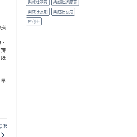
樂威壯購買
樂威壯邊度買
樂威壯長期
樂威壯香港
犀利士
的損
物，
辛辣
，既
，早
怎麽