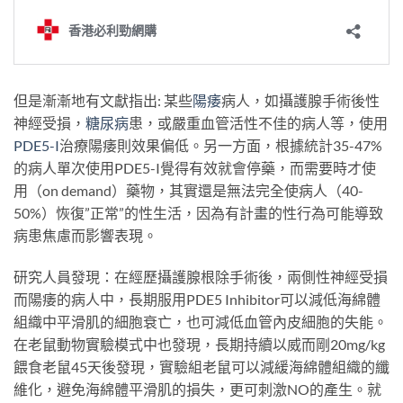
但是漸漸地有文獻指出: 某些
陽痿
病人，如攝護腺手術後性
神經受損，
糖尿病
患，或嚴重血管活性不佳的病人等，使用
PDE5-I
治療陽痿則效果偏低。另一方面，根據統計35-47%
的病人單次使用PDE5-I覺得有效就會停藥，而需要時才使
用（on demand）藥物，其實還是無法完全使病人（40-
50%）恢復”正常”的性生活，因為有計畫的性行為可能導致
病患焦慮而影響表現。
研究人員發現：在經歷攝護腺根除手術後，兩側性神經受損
而陽痿的病人中，長期服用PDE5 Inhibitor可以減低海綿體
組織中平滑肌的細胞衰亡，也可減低血管內皮細胞的失能。
在老鼠動物實驗模式中也發現，長期持續以威而剛20mg/kg
餵食老鼠45天後發現，實驗組老鼠可以減緩海綿體組織的纖
維化，避免海綿體平滑肌的損失，更可刺激NO的產生。就