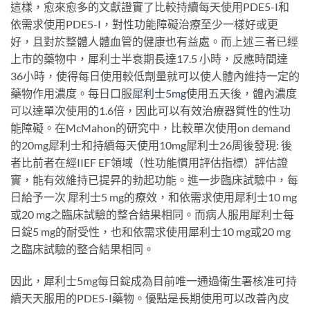
這樣，愈來愈多的文獻證實了比較持續每天使用PDE5-I和
依需求使用PDE5-I，對性功能障礙治療至少一樣好或更
好，且對於整體人體血管的健康也有益處。而上述三者已經
上市的藥物中，犀利士半衰期長達17.5 小時，反應時間達
36小時，使得每日使用較低劑量就可以使人體內維持一定的
藥物作用濃度。每日口服
犀利士5mg
使用五天後，體內濃度
可以達單次使用的1.6倍，因此可以有效治療器質性的性功
能障礙。在McMahon的研究中，比較單次使用on demand
的20mg犀利士和持續每天使用10mg犀利士26周後發現: 後
者比前者在經IIEF EF領域（性功能慣用評估指標）評估證
實，能有效維持已提昇的勃起功能。進一步臨床試驗中，每
日給予一次 犀利士5 mg的療效，和依需求使用犀利士10 mg
或20 mg之臨床試驗的整合結果相同。而病人服用犀利士每
日錠5 mg的耐受性，也和依需求使用犀利士10 mg或20 mg
之臨床試驗的整合結果相同。
因此，犀利士5mg每日錠成為目前唯一通過衛生署核准可持
續天天服用的PDE5-I藥物。優點是長期使用可以改善內皮