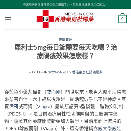
Skip
香港藥房官方壯陽藥保健品網購平台，為您嚴挑細選正品保健品。
to
content
0
健康資訊
犀利士5mg每日錠需要每天吃嗎？治
療陽痿效果怎麽樣？
POSTED ON
2023-04-26
BY
香港藥房壯陽藥網購
從藍色小藥丸偉哥（
威而剛
）問世以來，老男人似乎活得愈
來愈有自信，六十歲以後還是一尾活龍似乎已不是神話。其
實
偉哥
威而鋼（
Viagra
）屬於所謂第5型磷酸二脂酶抑制劑
（PDE5-I），是目前治療男性性功能障礙的口服選擇藥
物。隨著其他藥廠開發新藥加入競爭，目前市面上流通的
PDE5-I除威而剛（Viagra）外，還有香港稱
立威大
樂威壯