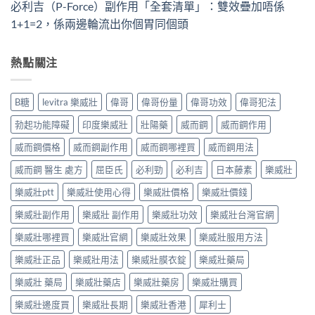
必利吉（P-Force）副作用「全套清單」：雙效疊加唔係
1+1=2，係兩邊輪流出你個胃同個頭
熱點關注
B糖
levitra 樂威壯
偉哥
偉哥份量
偉哥功效
偉哥犯法
勃起功能障礙
印度樂威壯
壯陽藥
威而鋼
威而鋼作用
威而鋼價格
威而鋼副作用
威而鋼哪裡買
威而鋼用法
威而鋼 醫生 處方
屈臣氏
必利勁
必利吉
日本藤素
樂威壯
樂威壯ptt
樂威壯使用心得
樂威壯價格
樂威壯價錢
樂威壯副作用
樂威壯 副作用
樂威壯功效
樂威壯台灣官網
樂威壯哪裡買
樂威壯官網
樂威壯效果
樂威壯服用方法
樂威壯正品
樂威壯用法
樂威壯膜衣錠
樂威壯藥局
樂威壯 藥局
樂威壯藥店
樂威壯藥房
樂威壯購買
樂威壯邊度買
樂威壯長期
樂威壯香港
犀利士