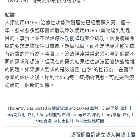
（NAION）而失去單眼視力的患者。
結論
人類使用PDE5-I治療性功能障礙歷史已經要邁入第二個十
年，愈來愈多臨床醫師發現單次使用PDE5-I藥物達到勃起
目的，事實上並不是治療
性功能障礙
完全成功，因為病患希
望的要求是恢復往日雄風，想做就做，而不是吃藥才能完成
有計畫的性行為。事實上，治療陽痿常常必須考量到個體不
同的需求和想法，但現在的研究結果往往無法回答這些複雜
的問題。如果病人要求的是恢復更”自然”的性行為，在醫師
專業的評估之後，犀利士5mg每日錠持續使用，可能是治療
陽痿的一個新的契機。
This entry was posted in
健康資訊
and tagged
犀利士5mg停藥
,
犀利士
5mg副作用
,
犀利士5mg哪裡買
,
犀利士5mg效果
,
犀利士5mg療程
,
犀利士
5mg香港
,
犀利士傷肝
,
犀利士反應時間
.
威而鋼偉哥或立威大樂威壯犀