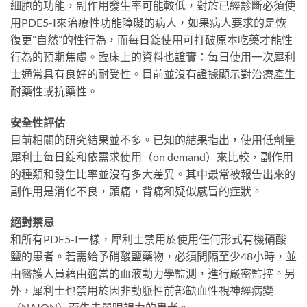
細胞的功能，副作用發生率可能較低，對於已經診斷必須使
用PDE5-I來治療性功能障礙的病人，如果病人要求的是恢
復更”自然”的性行為，而每日錠使用可打破原本吃藥才能性
行為的預期焦慮。臨床上的資料也證實：每日使用一次犀利
士通常具有良好的耐受性。目前並沒有證據顯示對治療產生
耐藥性或抗藥性。
安全性評估
目前相關的研究結果並不多。已知的結果指出，使用低劑量
犀利士每日錠和依需求使用（on demand）來比較，副作用
的種類和發生比率並沒有多大差異。其中最常被報告出來的
副作用是消化不良，頭痛，背痛和疑似感冒的症狀。
絕對禁忌
和所有PDE5-I一樣，犀利士禁用於使用任何形式有機硝酸
鹽的患者。若需給予硝酸鹽藥物，必須間隔至少48小時，並
由醫護人員藉由適當的血液動力學監測，進行嚴密監控。另
外，犀利士也禁用於因非動脈性前部缺血性視神經病變